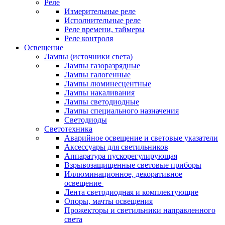
Реле
Измерительные реле
Исполнительные реле
Реле времени, таймеры
Реле контроля
Освещение
Лампы (источники света)
Лампы газоразрядные
Лампы галогенные
Лампы люминесцентные
Лампы накаливания
Лампы светодиодные
Лампы специального назначения
Светодиоды
Светотехника
Аварийное освещение и световые указатели
Аксессуары для светильников
Аппаратура пускорегулирующая
Взрывозащищенные световые приборы
Иллюминационное, декоративное
освещение
Лента светодиодная и комплектующие
Опоры, мачты освещения
Прожекторы и светильники направленного
света