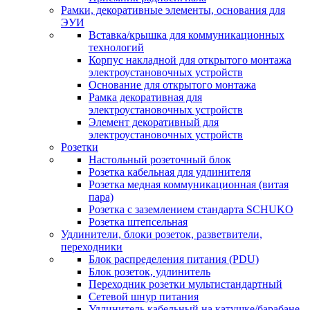
Рамки, декоративные элементы, основания для
ЭУИ
Вставка/крышка для коммуникационных
технологий
Корпус накладной для открытого монтажа
электроустановочных устройств
Основание для открытого монтажа
Рамка декоративная для
электроустановочных устройств
Элемент декоративный для
электроустановочных устройств
Розетки
Настольный розеточный блок
Розетка кабельная для удлинителя
Розетка медная коммуникационная (витая
пара)
Розетка с заземлением стандарта SCHUKO
Розетка штепсельная
Удлинители, блоки розеток, разветвители,
переходники
Блок распределения питания (PDU)
Блок розеток, удлинитель
Переходник розетки мультистандартный
Сетевой шнур питания
Удлинитель кабельный на катушке/барабане