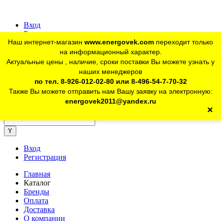
Вход
Регистрация
Наш интернет-магазин
www.energovek.com
переходит только
vk
на информационный характер.
Актуальные цены , наличие, сроки поставки Вы можете узнать у
наших менеджеров
telegram
Для юр. лиц:
+7 (926) 012-02-80
по тел. 8-926-012-02-80 или 8-496-54-7-70-32
Также Вы можете отправить нам Вашу заявку на электронную:
telegram
Розничный магазин:
+7 (925) 902-46-10
energovek2011@yandex.ru
×
energovek2011@yandex.ru
Вход
Регистрация
Главная
Каталог
Бренды
Оплата
Доставка
О компании