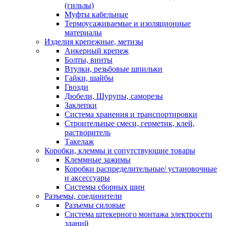
(гильзы)
Муфты кабельные
Термоусаживаемые и изоляционные
материалы
Изделия крепежные, метизы
Анкерный крепеж
Болты, винты
Втулки, резьбовые шпильки
Гайки, шайбы
Гвозди
Дюбели, Шурупы, саморезы
Заклепки
Система хранения и транспортировки
Строительные смеси, герметик, клей,
растворитель
Такелаж
Коробки, клеммы и сопутствующие товары
Клеммные зажимы
Коробки распределительные/ установочные
и аксессуары
Системы сборных шин
Разъемы, соединители
Разъемы силовые
Система штекерного монтажа электросети
зданий