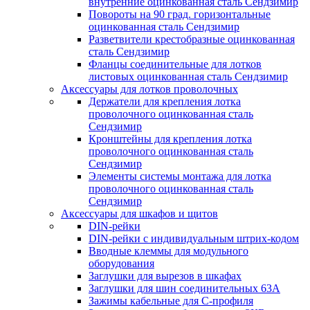
внутренние оцинкованная сталь Сендзимир
Повороты на 90 град. горизонтальные
оцинкованная сталь Сендзимир
Разветвители крестобразные оцинкованная
сталь Сендзимир
Фланцы соединительные для лотков
листовых оцинкованная сталь Сендзимир
Аксессуары для лотков проволочных
Держатели для крепления лотка
проволочного оцинкованная сталь
Сендзимир
Кронштейны для крепления лотка
проволочного оцинкованная сталь
Сендзимир
Элементы системы монтажа для лотка
проволочного оцинкованная сталь
Сендзимир
Аксессуары для шкафов и щитов
DIN-рейки
DIN-рейки с индивидуальным штрих-кодом
Вводные клеммы для модульного
оборудования
Заглушки для вырезов в шкафах
Заглушки для шин соединительных 63А
Зажимы кабельные для С-профиля