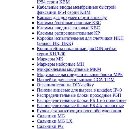
IP54 серии КВМ
Кабельные вводы мембранные быстрой
фиксации IP54 серии КВМ
Карман для документации в шкафу
Клеммы болтовые силовые КБС
Клеммы вводные силовые КВС
Клеммы распределительные КР
Коробка испытательная для счетчиков ИКП
(аналог ИК, ИКК)
Кронштейны наклонные для DIN-рейки
серии КНД-30
Маркеры МК
Маркеры наборные МН
Микроклеммы модульные МКМ
Модульные распределительные блоки МРБ
Наклейки для светильников ССА TDM
Ограничители на DIN-рейку
Панели лицевые для выреза в шкафах IP40
Распределительные блоки проходные РБП
Распределительные блоки РБ 1-но полюсные
Распределительные блоки РБ 4-х полюсные
Ручки для электрощитового оборудования
Сальники MG
Сальники MG LX
Сальники PG