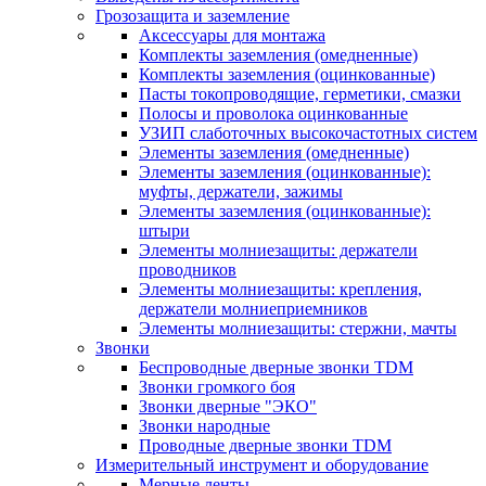
Грозозащита и заземление
Аксессуары для монтажа
Комплекты заземления (омедненные)
Комплекты заземления (оцинкованные)
Пасты токопроводящие, герметики, смазки
Полосы и проволока оцинкованные
УЗИП слаботочных высокочастотных систем
Элементы заземления (омедненные)
Элементы заземления (оцинкованные):
муфты, держатели, зажимы
Элементы заземления (оцинкованные):
штыри
Элементы молниезащиты: держатели
проводников
Элементы молниезащиты: крепления,
держатели молниеприемников
Элементы молниезащиты: стержни, мачты
Звонки
Беспроводные дверные звонки TDM
Звонки громкого боя
Звонки дверные "ЭКО"
Звонки народные
Проводные дверные звонки TDM
Измерительный инструмент и оборудование
Мерные ленты