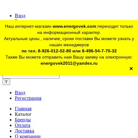
Вход
Регистрация
Наш интернет-магазин
www.energovek.com
переходит только
vk
на информационный характер.
Актуальные цены , наличие, сроки поставки Вы можете узнать у
наших менеджеров
telegram
Для юр. лиц:
+7 (926) 012-02-80
по тел. 8-926-012-02-80 или 8-496-54-7-70-32
Также Вы можете отправить нам Вашу заявку на электронную:
telegram
Розничный магазин:
+7 (925) 902-46-10
energovek2011@yandex.ru
×
energovek2011@yandex.ru
Вход
Регистрация
Главная
Каталог
Бренды
Оплата
Доставка
О компании