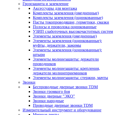
Грозозащита и заземление
Аксессуары для монтажа
Комплекты заземления (омедненные)
Комплекты заземления (оцинкованные)
Пасты токопроводящие, герметики, смазки
Полосы и проволока оцинкованные
УЗИП слаботочных высокочастотных систем
Элементы заземления (омедненные)
Элементы заземления (оцинкованные):
муфты, держатели, зажимы
Элементы заземления (оцинкованные):
штыри
Элементы молниезащиты: держатели
проводников
Элементы молниезащиты: крепления,
держатели молниеприемников
Элементы молниезащиты: стержни, мачты
Звонки
Беспроводные дверные звонки TDM
Звонки громкого боя
Звонки дверные "ЭКО"
Звонки народные
Проводные дверные звонки TDM
Измерительный инструмент и оборудование
Мерные ленты