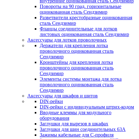
внутренние оцинкованная сталь Сендзимир
Повороты на 90 град. горизонтальные
оцинкованная сталь Сендзимир
Разветвители крестобразные оцинкованная
сталь Сендзимир
Фланцы соединительные для лотков
листовых оцинкованная сталь Сендзимир
Аксессуары для лотков проволочных
Держатели для крепления лотка
проволочного оцинкованная сталь
Сендзимир
Кронштейны для крепления лотка
проволочного оцинкованная сталь
Сендзимир
Элементы системы монтажа для лотка
проволочного оцинкованная сталь
Сендзимир
Аксессуары для шкафов и щитов
DIN-рейки
DIN-рейки с индивидуальным штрих-кодом
Вводные клеммы для модульного
оборудования
Заглушки для вырезов в шкафах
Заглушки для шин соединительных 63А
Зажимы кабельные для С-профиля