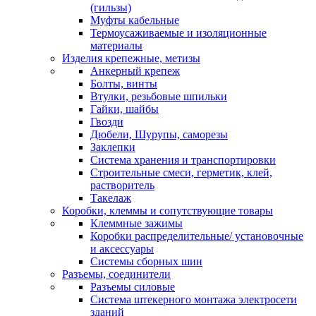
(гильзы)
Муфты кабельные
Термоусаживаемые и изоляционные
материалы
Изделия крепежные, метизы
Анкерный крепеж
Болты, винты
Втулки, резьбовые шпильки
Гайки, шайбы
Гвозди
Дюбели, Шурупы, саморезы
Заклепки
Система хранения и транспортировки
Строительные смеси, герметик, клей,
растворитель
Такелаж
Коробки, клеммы и сопутствующие товары
Клеммные зажимы
Коробки распределительные/ установочные
и аксессуары
Системы сборных шин
Разъемы, соединители
Разъемы силовые
Система штекерного монтажа электросети
зданий