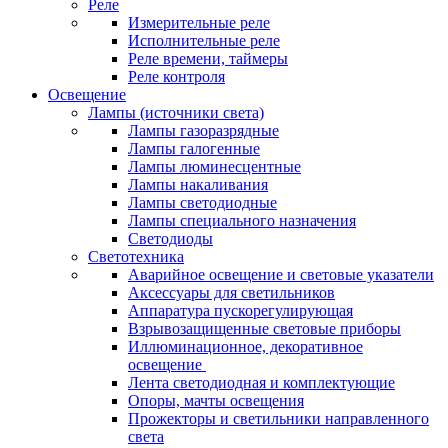
Реле
Измерительные реле
Исполнительные реле
Реле времени, таймеры
Реле контроля
Освещение
Лампы (источники света)
Лампы газоразрядные
Лампы галогенные
Лампы люминесцентные
Лампы накаливания
Лампы светодиодные
Лампы специального назначения
Светодиоды
Светотехника
Аварийное освещение и световые указатели
Аксессуары для светильников
Аппаратура пускорегулирующая
Взрывозащищенные световые приборы
Иллюминационное, декоративное
освещение
Лента светодиодная и комплектующие
Опоры, мачты освещения
Прожекторы и светильники направленного
света