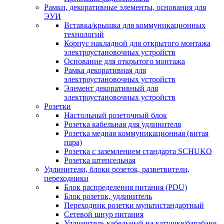
Рамки, декоративные элементы, основания для
ЭУИ
Вставка/крышка для коммуникационных
технологий
Корпус накладной для открытого монтажа
электроустановочных устройств
Основание для открытого монтажа
Рамка декоративная для
электроустановочных устройств
Элемент декоративный для
электроустановочных устройств
Розетки
Настольный розеточный блок
Розетка кабельная для удлинителя
Розетка медная коммуникационная (витая
пара)
Розетка с заземлением стандарта SCHUKO
Розетка штепсельная
Удлинители, блоки розеток, разветвители,
переходники
Блок распределения питания (PDU)
Блок розеток, удлинитель
Переходник розетки мультистандартный
Сетевой шнур питания
Удлинитель кабельный на катушке/барабане