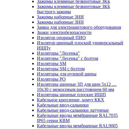
Зажимы клеммные безвинтовые ЗКБ
Зажимы клеммные безвинтовые ЗКБ
быстрого зажима
Зажимы наборные ЗНИ
Зажимы наборные ЗНН
Замки для электрощитового оборудования
Знаки электробезопасности
Изолятор опорный ПИО
Изолятор шинный плоский универсальный
ИШПу
Изоляторы "Лесенка"
Изоляторы "Лесенка" с болтом
Изоляторы SM
Изоляторы SM c болтом
Изоляторы для нулевой шины
Изоляторы РО
Изоляторы шинные 3П для шин 5х12 ....
10х30 с межосевым расстоянием 60 мм
Изоляторы шинные плоские ИШП
Кабельное крепление, хомут ККХ
Кабельные ввод-сальники
Кабельные ввод-сальники латунные
Кабельные вводы мембранные RAL7035
IP65 серии КВМ
Кабельные вводы мембранные RAL9005