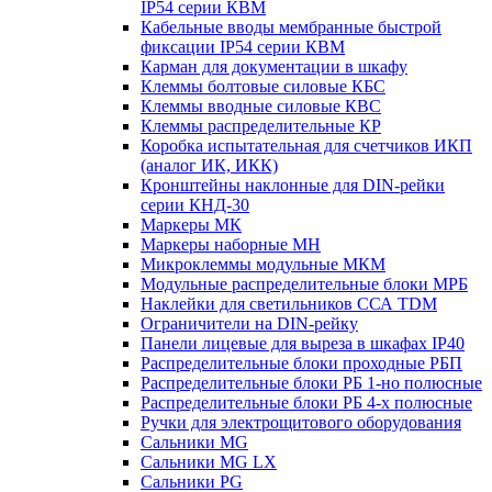
IP54 серии КВМ
Кабельные вводы мембранные быстрой
фиксации IP54 серии КВМ
Карман для документации в шкафу
Клеммы болтовые силовые КБС
Клеммы вводные силовые КВС
Клеммы распределительные КР
Коробка испытательная для счетчиков ИКП
(аналог ИК, ИКК)
Кронштейны наклонные для DIN-рейки
серии КНД-30
Маркеры МК
Маркеры наборные МН
Микроклеммы модульные МКМ
Модульные распределительные блоки МРБ
Наклейки для светильников ССА TDM
Ограничители на DIN-рейку
Панели лицевые для выреза в шкафах IP40
Распределительные блоки проходные РБП
Распределительные блоки РБ 1-но полюсные
Распределительные блоки РБ 4-х полюсные
Ручки для электрощитового оборудования
Сальники MG
Сальники MG LX
Сальники PG