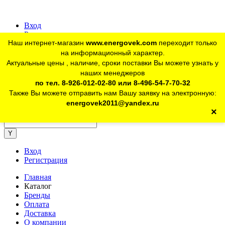
Вход
Регистрация
Наш интернет-магазин
www.energovek.com
переходит только
vk
на информационный характер.
Актуальные цены , наличие, сроки поставки Вы можете узнать у
наших менеджеров
telegram
Для юр. лиц:
+7 (926) 012-02-80
по тел. 8-926-012-02-80 или 8-496-54-7-70-32
Также Вы можете отправить нам Вашу заявку на электронную:
telegram
Розничный магазин:
+7 (925) 902-46-10
energovek2011@yandex.ru
×
energovek2011@yandex.ru
Вход
Регистрация
Главная
Каталог
Бренды
Оплата
Доставка
О компании