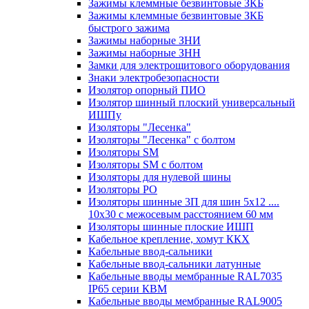
Зажимы клеммные безвинтовые ЗКБ
Зажимы клеммные безвинтовые ЗКБ
быстрого зажима
Зажимы наборные ЗНИ
Зажимы наборные ЗНН
Замки для электрощитового оборудования
Знаки электробезопасности
Изолятор опорный ПИО
Изолятор шинный плоский универсальный
ИШПу
Изоляторы "Лесенка"
Изоляторы "Лесенка" с болтом
Изоляторы SM
Изоляторы SM c болтом
Изоляторы для нулевой шины
Изоляторы РО
Изоляторы шинные 3П для шин 5х12 ....
10х30 с межосевым расстоянием 60 мм
Изоляторы шинные плоские ИШП
Кабельное крепление, хомут ККХ
Кабельные ввод-сальники
Кабельные ввод-сальники латунные
Кабельные вводы мембранные RAL7035
IP65 серии КВМ
Кабельные вводы мембранные RAL9005