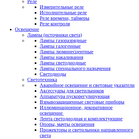
Реле
Измерительные реле
Исполнительные реле
Реле времени, таймеры
Реле контроля
Освещение
Лампы (источники света)
Лампы газоразрядные
Лампы галогенные
Лампы люминесцентные
Лампы накаливания
Лампы светодиодные
Лампы специального назначения
Светодиоды
Светотехника
Аварийное освещение и световые указатели
Аксессуары для светильников
Аппаратура пускорегулирующая
Взрывозащищенные световые приборы
Иллюминационное, декоративное
освещение
Лента светодиодная и комплектующие
Опоры, мачты освещения
Прожекторы и светильники направленного
света