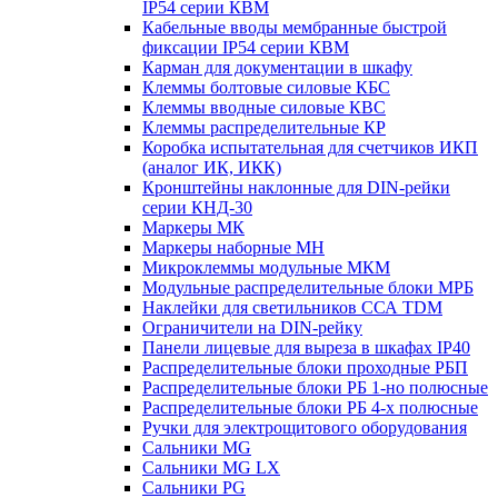
IP54 серии КВМ
Кабельные вводы мембранные быстрой
фиксации IP54 серии КВМ
Карман для документации в шкафу
Клеммы болтовые силовые КБС
Клеммы вводные силовые КВС
Клеммы распределительные КР
Коробка испытательная для счетчиков ИКП
(аналог ИК, ИКК)
Кронштейны наклонные для DIN-рейки
серии КНД-30
Маркеры МК
Маркеры наборные МН
Микроклеммы модульные МКМ
Модульные распределительные блоки МРБ
Наклейки для светильников ССА TDM
Ограничители на DIN-рейку
Панели лицевые для выреза в шкафах IP40
Распределительные блоки проходные РБП
Распределительные блоки РБ 1-но полюсные
Распределительные блоки РБ 4-х полюсные
Ручки для электрощитового оборудования
Сальники MG
Сальники MG LX
Сальники PG