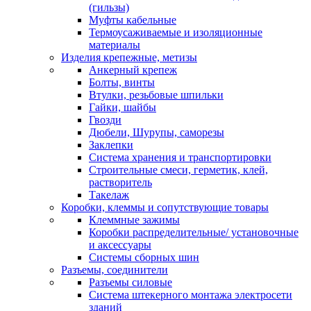
(гильзы)
Муфты кабельные
Термоусаживаемые и изоляционные
материалы
Изделия крепежные, метизы
Анкерный крепеж
Болты, винты
Втулки, резьбовые шпильки
Гайки, шайбы
Гвозди
Дюбели, Шурупы, саморезы
Заклепки
Система хранения и транспортировки
Строительные смеси, герметик, клей,
растворитель
Такелаж
Коробки, клеммы и сопутствующие товары
Клеммные зажимы
Коробки распределительные/ установочные
и аксессуары
Системы сборных шин
Разъемы, соединители
Разъемы силовые
Система штекерного монтажа электросети
зданий