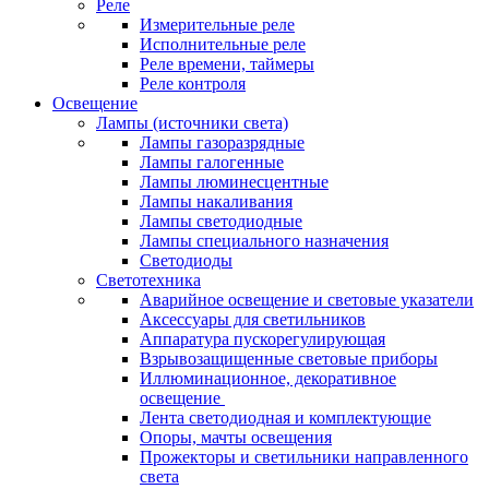
Реле
Измерительные реле
Исполнительные реле
Реле времени, таймеры
Реле контроля
Освещение
Лампы (источники света)
Лампы газоразрядные
Лампы галогенные
Лампы люминесцентные
Лампы накаливания
Лампы светодиодные
Лампы специального назначения
Светодиоды
Светотехника
Аварийное освещение и световые указатели
Аксессуары для светильников
Аппаратура пускорегулирующая
Взрывозащищенные световые приборы
Иллюминационное, декоративное
освещение
Лента светодиодная и комплектующие
Опоры, мачты освещения
Прожекторы и светильники направленного
света