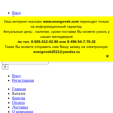
Вход
Регистрация
Наш интернет-магазин
www.energovek.com
переходит только
vk
на информационный характер.
Актуальные цены , наличие, сроки поставки Вы можете узнать у
наших менеджеров
telegram
Для юр. лиц:
+7 (926) 012-02-80
по тел. 8-926-012-02-80 или 8-496-54-7-70-32
Также Вы можете отправить нам Вашу заявку на электронную:
telegram
Розничный магазин:
+7 (925) 902-46-10
energovek2011@yandex.ru
×
energovek2011@yandex.ru
Вход
Регистрация
Главная
Каталог
Бренды
Оплата
Доставка
О компании