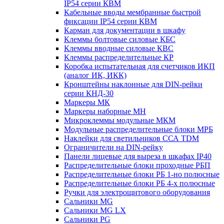
IP54 серии КВМ
Кабельные вводы мембранные быстрой
фиксации IP54 серии КВМ
Карман для документации в шкафу
Клеммы болтовые силовые КБС
Клеммы вводные силовые КВС
Клеммы распределительные КР
Коробка испытательная для счетчиков ИКП
(аналог ИК, ИКК)
Кронштейны наклонные для DIN-рейки
серии КНД-30
Маркеры МК
Маркеры наборные МН
Микроклеммы модульные МКМ
Модульные распределительные блоки МРБ
Наклейки для светильников ССА TDM
Ограничители на DIN-рейку
Панели лицевые для выреза в шкафах IP40
Распределительные блоки проходные РБП
Распределительные блоки РБ 1-но полюсные
Распределительные блоки РБ 4-х полюсные
Ручки для электрощитового оборудования
Сальники MG
Сальники MG LX
Сальники PG