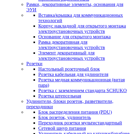
Рамки, декоративные элементы, основания для
ЭУИ
Вставка/крышка для коммуникационных
технологий
Корпус накладной для открытого монтажа
электроустановочных устройств
Основание для открытого монтажа
Рамка декоративная для
электроустановочных устройств
Элемент декоративный для
электроустановочных устройств
Розетки
Настольный розеточный блок
Розетка кабельная для удлинителя
Розетка медная коммуникационная (витая
пара)
Розетка с заземлением стандарта SCHUKO
Розетка штепсельная
Удлинители, блоки розеток, разветвители,
переходники
Блок распределения питания (PDU)
Блок розеток, удлинитель
Переходник розетки мультистандартный
Сетевой шнур питания
Удлинитель кабельный на катушке/барабане