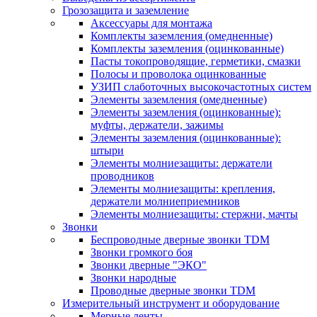
Грозозащита и заземление
Аксессуары для монтажа
Комплекты заземления (омедненные)
Комплекты заземления (оцинкованные)
Пасты токопроводящие, герметики, смазки
Полосы и проволока оцинкованные
УЗИП слаботочных высокочастотных систем
Элементы заземления (омедненные)
Элементы заземления (оцинкованные):
муфты, держатели, зажимы
Элементы заземления (оцинкованные):
штыри
Элементы молниезащиты: держатели
проводников
Элементы молниезащиты: крепления,
держатели молниеприемников
Элементы молниезащиты: стержни, мачты
Звонки
Беспроводные дверные звонки TDM
Звонки громкого боя
Звонки дверные "ЭКО"
Звонки народные
Проводные дверные звонки TDM
Измерительный инструмент и оборудование
Мерные ленты