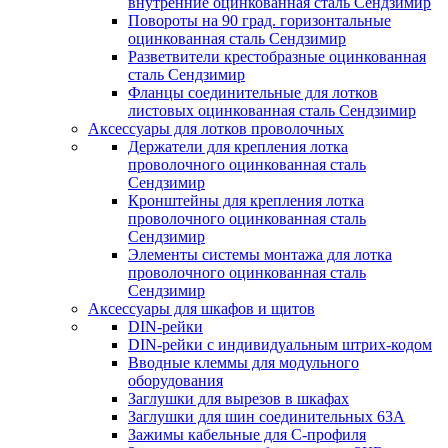
внутренние оцинкованная сталь Сендзимир
Повороты на 90 град. горизонтальные
оцинкованная сталь Сендзимир
Разветвители крестобразные оцинкованная
сталь Сендзимир
Фланцы соединительные для лотков
листовых оцинкованная сталь Сендзимир
Аксессуары для лотков проволочных
Держатели для крепления лотка
проволочного оцинкованная сталь
Сендзимир
Кронштейны для крепления лотка
проволочного оцинкованная сталь
Сендзимир
Элементы системы монтажа для лотка
проволочного оцинкованная сталь
Сендзимир
Аксессуары для шкафов и щитов
DIN-рейки
DIN-рейки с индивидуальным штрих-кодом
Вводные клеммы для модульного
оборудования
Заглушки для вырезов в шкафах
Заглушки для шин соединительных 63А
Зажимы кабельные для С-профиля