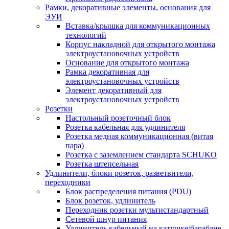
Рамки, декоративные элементы, основания для
ЭУИ
Вставка/крышка для коммуникационных
технологий
Корпус накладной для открытого монтажа
электроустановочных устройств
Основание для открытого монтажа
Рамка декоративная для
электроустановочных устройств
Элемент декоративный для
электроустановочных устройств
Розетки
Настольный розеточный блок
Розетка кабельная для удлинителя
Розетка медная коммуникационная (витая
пара)
Розетка с заземлением стандарта SCHUKO
Розетка штепсельная
Удлинители, блоки розеток, разветвители,
переходники
Блок распределения питания (PDU)
Блок розеток, удлинитель
Переходник розетки мультистандартный
Сетевой шнур питания
Удлинитель кабельный на катушке/барабане