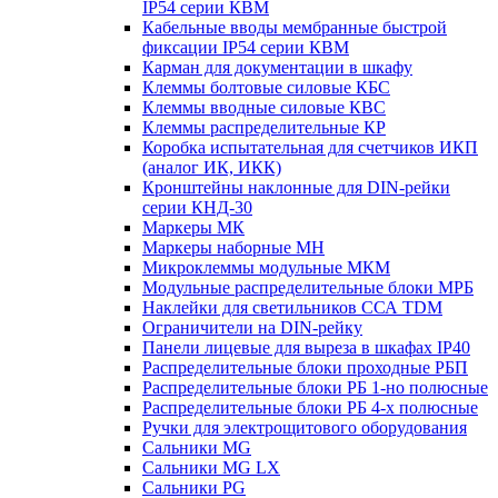
IP54 серии КВМ
Кабельные вводы мембранные быстрой
фиксации IP54 серии КВМ
Карман для документации в шкафу
Клеммы болтовые силовые КБС
Клеммы вводные силовые КВС
Клеммы распределительные КР
Коробка испытательная для счетчиков ИКП
(аналог ИК, ИКК)
Кронштейны наклонные для DIN-рейки
серии КНД-30
Маркеры МК
Маркеры наборные МН
Микроклеммы модульные МКМ
Модульные распределительные блоки МРБ
Наклейки для светильников ССА TDM
Ограничители на DIN-рейку
Панели лицевые для выреза в шкафах IP40
Распределительные блоки проходные РБП
Распределительные блоки РБ 1-но полюсные
Распределительные блоки РБ 4-х полюсные
Ручки для электрощитового оборудования
Сальники MG
Сальники MG LX
Сальники PG