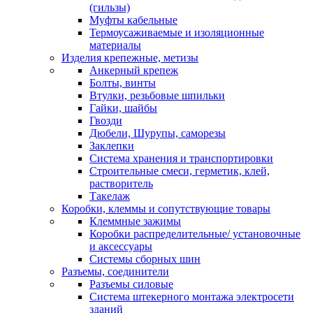
(гильзы)
Муфты кабельные
Термоусаживаемые и изоляционные
материалы
Изделия крепежные, метизы
Анкерный крепеж
Болты, винты
Втулки, резьбовые шпильки
Гайки, шайбы
Гвозди
Дюбели, Шурупы, саморезы
Заклепки
Система хранения и транспортировки
Строительные смеси, герметик, клей,
растворитель
Такелаж
Коробки, клеммы и сопутствующие товары
Клеммные зажимы
Коробки распределительные/ установочные
и аксессуары
Системы сборных шин
Разъемы, соединители
Разъемы силовые
Система штекерного монтажа электросети
зданий