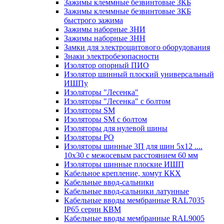
Зажимы клеммные безвинтовые ЗКБ
Зажимы клеммные безвинтовые ЗКБ
быстрого зажима
Зажимы наборные ЗНИ
Зажимы наборные ЗНН
Замки для электрощитового оборудования
Знаки электробезопасности
Изолятор опорный ПИО
Изолятор шинный плоский универсальный
ИШПу
Изоляторы "Лесенка"
Изоляторы "Лесенка" с болтом
Изоляторы SM
Изоляторы SM c болтом
Изоляторы для нулевой шины
Изоляторы РО
Изоляторы шинные 3П для шин 5х12 ....
10х30 с межосевым расстоянием 60 мм
Изоляторы шинные плоские ИШП
Кабельное крепление, хомут ККХ
Кабельные ввод-сальники
Кабельные ввод-сальники латунные
Кабельные вводы мембранные RAL7035
IP65 серии КВМ
Кабельные вводы мембранные RAL9005