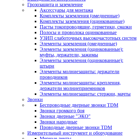
Грозозащита и заземление
Аксессуары для монтажа
Комплекты заземления (омедненные)
Комплекты заземления (оцинкованные)
Пасты токопроводящие, герметики, смазки
Полосы и проволока оцинкованные
УЗИП слаботочных высокочастотных систем
Элементы заземления (омедненные)
Элементы заземления (оцинкованные):
муфты, держатели, зажимы
Элементы заземления (оцинкованные):
штыри
Элементы молниезащиты: держатели
проводников
Элементы молниезащиты: крепления,
держатели молниеприемников
Элементы молниезащиты: стержни, мачты
Звонки
Беспроводные дверные звонки TDM
Звонки громкого боя
Звонки дверные "ЭКО"
Звонки народные
Проводные дверные звонки TDM
Измерительный инструмент и оборудование
Мерные ленты