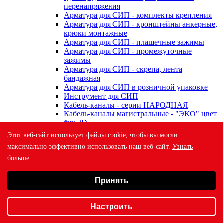
перенапряжения
Арматура для СИП - комплекты крепления
Арматура для СИП - кронштейны анкерные,
крюки монтажные
Арматура для СИП - плашечные зажимы
Арматура для СИП - промежуточные
зажимы
Арматура для СИП - скрепа, лента
бандажная
Арматура для СИП в розничной упаковке
Инструмент для СИП
Кабель-каналы - серии НАРОДНАЯ
Кабель-каналы магистральные - "ЭКО" цвет
бук 3D
Кабель-каналы магистральные - "ЭКО" цвет
Этот веб-сайт использует файлы cookie, чтобы вы могли
сосна 3D
максимально эффективно использовать наш веб-сайт.
Узнать
Кабель-каналы магистральные - цвет белый
больше
Кабель-каналы магистральные - цвет желтая
сосна
Выберите настройки cookie
Кабель-каналы магистральные - цвет
Принять
Минимальные
слоновая кость
Кабель-каналы напольные
Аналитические/Функциональные
Кабель-каналы парапетные
Настроить
Кабель-каналы перфорированные
Металлорукав в ПВХ-изоляции РЗ-Ц-П