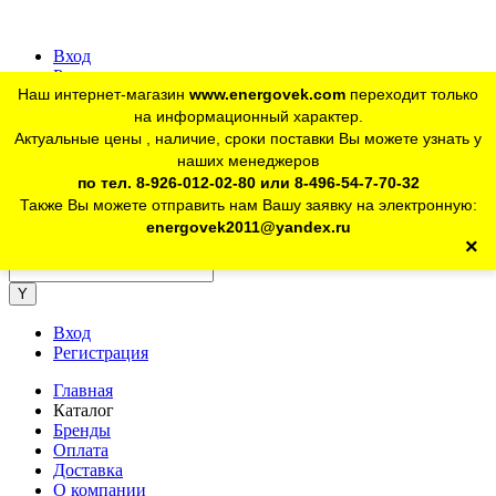
Вход
Регистрация
Наш интернет-магазин
www.energovek.com
переходит только
vk
на информационный характер.
Актуальные цены , наличие, сроки поставки Вы можете узнать у
наших менеджеров
telegram
Для юр. лиц:
+7 (926) 012-02-80
по тел. 8-926-012-02-80 или 8-496-54-7-70-32
Также Вы можете отправить нам Вашу заявку на электронную:
telegram
Розничный магазин:
+7 (925) 902-46-10
energovek2011@yandex.ru
×
energovek2011@yandex.ru
Вход
Регистрация
Главная
Каталог
Бренды
Оплата
Доставка
О компании