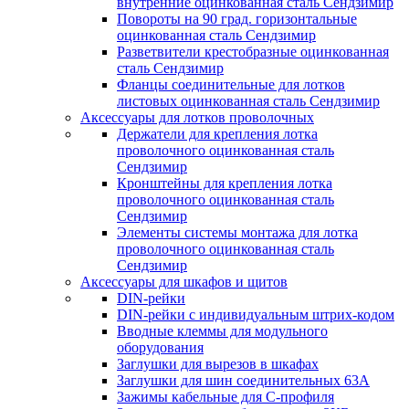
внутренние оцинкованная сталь Сендзимир
Повороты на 90 град. горизонтальные
оцинкованная сталь Сендзимир
Разветвители крестобразные оцинкованная
сталь Сендзимир
Фланцы соединительные для лотков
листовых оцинкованная сталь Сендзимир
Аксессуары для лотков проволочных
Держатели для крепления лотка
проволочного оцинкованная сталь
Сендзимир
Кронштейны для крепления лотка
проволочного оцинкованная сталь
Сендзимир
Элементы системы монтажа для лотка
проволочного оцинкованная сталь
Сендзимир
Аксессуары для шкафов и щитов
DIN-рейки
DIN-рейки с индивидуальным штрих-кодом
Вводные клеммы для модульного
оборудования
Заглушки для вырезов в шкафах
Заглушки для шин соединительных 63А
Зажимы кабельные для С-профиля