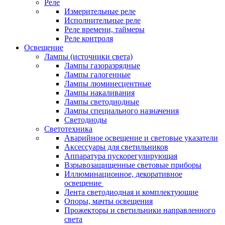
Реле
Измерительные реле
Исполнительные реле
Реле времени, таймеры
Реле контроля
Освещение
Лампы (источники света)
Лампы газоразрядные
Лампы галогенные
Лампы люминесцентные
Лампы накаливания
Лампы светодиодные
Лампы специального назначения
Светодиоды
Светотехника
Аварийное освещение и световые указатели
Аксессуары для светильников
Аппаратура пускорегулирующая
Взрывозащищенные световые приборы
Иллюминационное, декоративное
освещение
Лента светодиодная и комплектующие
Опоры, мачты освещения
Прожекторы и светильники направленного
света