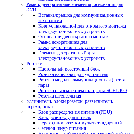
Рамки, декоративные элементы, основания для
ЭУИ
Вставка/крышка для коммуникационных
технологий
Корпус накладной для открытого монтажа
электроустановочных устройств
Основание для открытого монтажа
Рамка декоративная для
электроустановочных устройств
Элемент декоративный для
электроустановочных устройств
Розетки
Настольный розеточный блок
Розетка кабельная для удлинителя
Розетка медная коммуникационная (витая
пара)
Розетка с заземлением стандарта SCHUKO
Розетка штепсельная
Удлинители, блоки розеток, разветвители,
переходники
Блок распределения питания (PDU)
Блок розеток, удлинитель
Переходник розетки мультистандартный
Сетевой шнур питания
Удлинитель кабельный на катушке/барабане