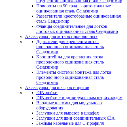
внутренние оцинкованная сталь Сендзимир
Повороты на 90 град. горизонтальные
оцинкованная сталь Сендзимир
Разветвители крестобразные оцинкованная
сталь Сендзимир
Фланцы соединительные для лотков
листовых оцинкованная сталь Сендзимир
Аксессуары для лотков проволочных
Держатели для крепления лотка
проволочного оцинкованная сталь
Сендзимир
Кронштейны для крепления лотка
проволочного оцинкованная сталь
Сендзимир
Элементы системы монтажа для лотка
проволочного оцинкованная сталь
Сендзимир
Аксессуары для шкафов и щитов
DIN-рейки
DIN-рейки с индивидуальным штрих-кодом
Вводные клеммы для модульного
оборудования
Заглушки для вырезов в шкафах
Заглушки для шин соединительных 63А
Зажимы кабельные для С-профиля