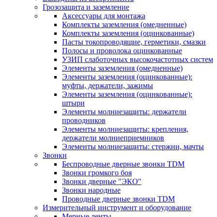
Грозозащита и заземление
Аксессуары для монтажа
Комплекты заземления (омедненные)
Комплекты заземления (оцинкованные)
Пасты токопроводящие, герметики, смазки
Полосы и проволока оцинкованные
УЗИП слаботочных высокочастотных систем
Элементы заземления (омедненные)
Элементы заземления (оцинкованные):
муфты, держатели, зажимы
Элементы заземления (оцинкованные):
штыри
Элементы молниезащиты: держатели
проводников
Элементы молниезащиты: крепления,
держатели молниеприемников
Элементы молниезащиты: стержни, мачты
Звонки
Беспроводные дверные звонки TDM
Звонки громкого боя
Звонки дверные "ЭКО"
Звонки народные
Проводные дверные звонки TDM
Измерительный инструмент и оборудование
Мерные ленты