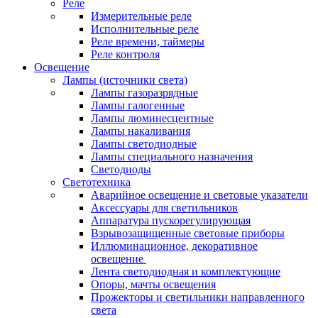
Реле
Измерительные реле
Исполнительные реле
Реле времени, таймеры
Реле контроля
Освещение
Лампы (источники света)
Лампы газоразрядные
Лампы галогенные
Лампы люминесцентные
Лампы накаливания
Лампы светодиодные
Лампы специального назначения
Светодиоды
Светотехника
Аварийное освещение и световые указатели
Аксессуары для светильников
Аппаратура пускорегулирующая
Взрывозащищенные световые приборы
Иллюминационное, декоративное
освещение
Лента светодиодная и комплектующие
Опоры, мачты освещения
Прожекторы и светильники направленного
света