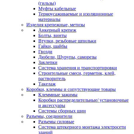
(гильзы)
Муфты кабельные
Термоусаживаемые и изоляционные
материалы
Изделия крепежные, метизы
Анкерный крепеж
Болты, винты
Втулки, резьбовые шпильки
Гайки, шайбы
Гвозди
Дюбели, Шурупы, саморезы
Заклепки
Система хранения и транспортировки
Строительные смеси, герметик, клей,
растворитель
Такелаж
Коробки, клеммы и сопутствующие товары
Клеммные зажимы
Коробки распределительные/ установочные
и аксессуары
Системы сборных шин
Разъемы, соединители
Разъемы силовые
Система штекерного монтажа электросети
зданий