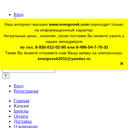
Вход
Регистрация
Наш интернет-магазин
www.energovek.com
переходит только
vk
на информационный характер.
Актуальные цены , наличие, сроки поставки Вы можете узнать у
наших менеджеров
telegram
Для юр. лиц:
+7 (926) 012-02-80
по тел. 8-926-012-02-80 или 8-496-54-7-70-32
Также Вы можете отправить нам Вашу заявку на электронную:
telegram
Розничный магазин:
+7 (925) 902-46-10
energovek2011@yandex.ru
×
energovek2011@yandex.ru
Вход
Регистрация
Главная
Каталог
Бренды
Оплата
Доставка
О компании