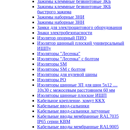
Зажимы клеммные безвинтовые ЗКБ
Зажимы клеммные безвинтовые ЗКБ
быстрого зажима
Зажимы наборные ЗНИ
Зажимы наборные ЗНН
Замки для электрощитового оборудования
Знаки электробезопасности
Изолятор опорный ПИО
Изолятор шинный плоский универсальный
ИШПу
Изоляторы "Лесенка"
Изоляторы "Лесенка" с болтом
Изоляторы SM
Изоляторы SM c болтом
Изоляторы для нулевой шины
Изоляторы РО
Изоляторы шинные 3П для шин 5х12 ....
10х30 с межосевым расстоянием 60 мм
Изоляторы шинные плоские ИШП
Кабельное крепление, хомут ККХ
Кабельные ввод-сальники
Кабельные ввод-сальники латунные
Кабельные вводы мембранные RAL7035
IP65 серии КВМ
Кабельные вводы мембранные RAL9005