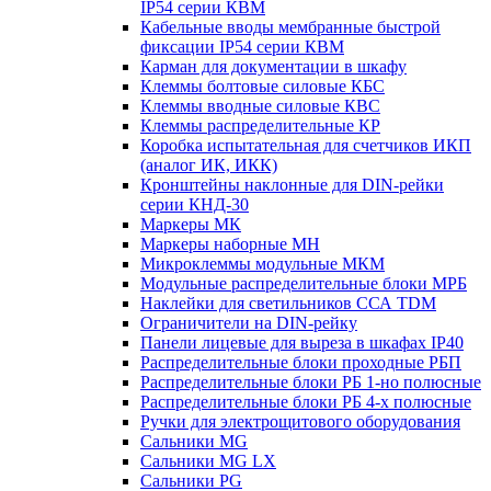
IP54 серии КВМ
Кабельные вводы мембранные быстрой
фиксации IP54 серии КВМ
Карман для документации в шкафу
Клеммы болтовые силовые КБС
Клеммы вводные силовые КВС
Клеммы распределительные КР
Коробка испытательная для счетчиков ИКП
(аналог ИК, ИКК)
Кронштейны наклонные для DIN-рейки
серии КНД-30
Маркеры МК
Маркеры наборные МН
Микроклеммы модульные МКМ
Модульные распределительные блоки МРБ
Наклейки для светильников ССА TDM
Ограничители на DIN-рейку
Панели лицевые для выреза в шкафах IP40
Распределительные блоки проходные РБП
Распределительные блоки РБ 1-но полюсные
Распределительные блоки РБ 4-х полюсные
Ручки для электрощитового оборудования
Сальники MG
Сальники MG LX
Сальники PG