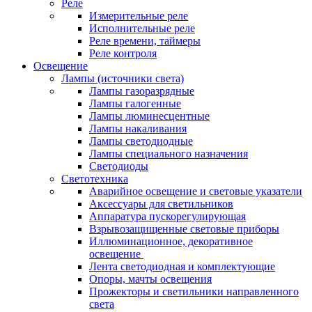
Реле
Измерительные реле
Исполнительные реле
Реле времени, таймеры
Реле контроля
Освещение
Лампы (источники света)
Лампы газоразрядные
Лампы галогенные
Лампы люминесцентные
Лампы накаливания
Лампы светодиодные
Лампы специального назначения
Светодиоды
Светотехника
Аварийное освещение и световые указатели
Аксессуары для светильников
Аппаратура пускорегулирующая
Взрывозащищенные световые приборы
Иллюминационное, декоративное
освещение
Лента светодиодная и комплектующие
Опоры, мачты освещения
Прожекторы и светильники направленного
света