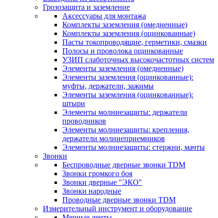
Грозозащита и заземление
Аксессуары для монтажа
Комплекты заземления (омедненные)
Комплекты заземления (оцинкованные)
Пасты токопроводящие, герметики, смазки
Полосы и проволока оцинкованные
УЗИП слаботочных высокочастотных систем
Элементы заземления (омедненные)
Элементы заземления (оцинкованные):
муфты, держатели, зажимы
Элементы заземления (оцинкованные):
штыри
Элементы молниезащиты: держатели
проводников
Элементы молниезащиты: крепления,
держатели молниеприемников
Элементы молниезащиты: стержни, мачты
Звонки
Беспроводные дверные звонки TDM
Звонки громкого боя
Звонки дверные "ЭКО"
Звонки народные
Проводные дверные звонки TDM
Измерительный инструмент и оборудование
Мерные ленты