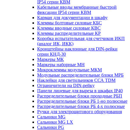
IP54 серии КВМ
Кабельные вводы мембранные быстрой
фиксации IP54 серии КВМ
Карман для документации в шкафу
Клеммы болтовые силовые КБС
Клеммы вводные силовые КВС
Клеммы распределительные КР
Коробка испытательная для счетчиков ИКП
(аналог ИК, ИКК)
Кронштейны наклонные для DIN-рейки
серии КНД-30
Маркеры МК
Маркеры наборные МН
Микроклеммы модульные МКМ
Модульные распределительные блоки МРБ
Наклейки для светильников ССА TDM
Ограничители на DIN-рейку
Панели лицевые для выреза в шкафах IP40
Распределительные блоки проходные РБП
Распределительные блоки РБ 1-но полюсные
Распределительные блоки РБ 4-х полюсные
Ручки для электрощитового оборудования
Сальники MG
Сальники MG LX
Сальники PG