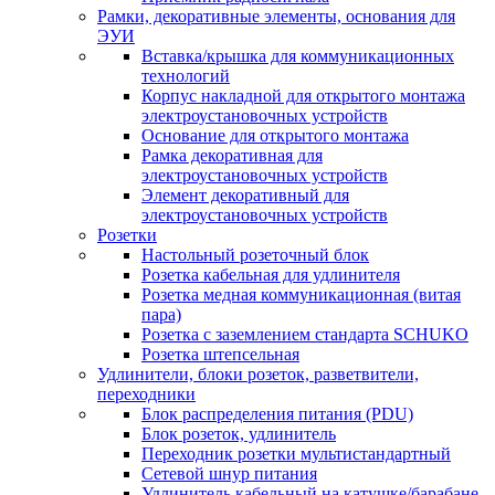
Рамки, декоративные элементы, основания для
ЭУИ
Вставка/крышка для коммуникационных
технологий
Корпус накладной для открытого монтажа
электроустановочных устройств
Основание для открытого монтажа
Рамка декоративная для
электроустановочных устройств
Элемент декоративный для
электроустановочных устройств
Розетки
Настольный розеточный блок
Розетка кабельная для удлинителя
Розетка медная коммуникационная (витая
пара)
Розетка с заземлением стандарта SCHUKO
Розетка штепсельная
Удлинители, блоки розеток, разветвители,
переходники
Блок распределения питания (PDU)
Блок розеток, удлинитель
Переходник розетки мультистандартный
Сетевой шнур питания
Удлинитель кабельный на катушке/барабане