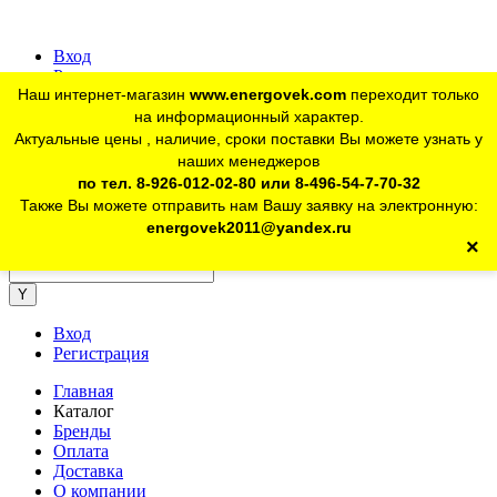
Вход
Регистрация
Наш интернет-магазин
www.energovek.com
переходит только
vk
на информационный характер.
Актуальные цены , наличие, сроки поставки Вы можете узнать у
наших менеджеров
telegram
Для юр. лиц:
+7 (926) 012-02-80
по тел. 8-926-012-02-80 или 8-496-54-7-70-32
Также Вы можете отправить нам Вашу заявку на электронную:
telegram
Розничный магазин:
+7 (925) 902-46-10
energovek2011@yandex.ru
×
energovek2011@yandex.ru
Вход
Регистрация
Главная
Каталог
Бренды
Оплата
Доставка
О компании