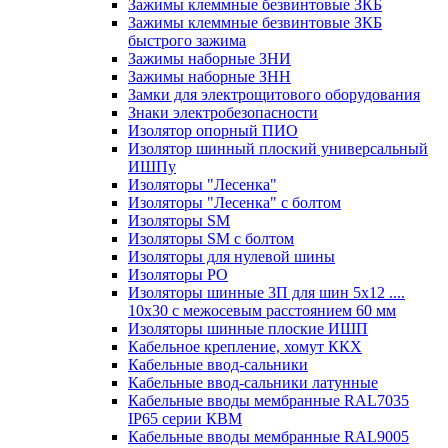
Зажимы клеммные безвинтовые ЗКБ
Зажимы клеммные безвинтовые ЗКБ
быстрого зажима
Зажимы наборные ЗНИ
Зажимы наборные ЗНН
Замки для электрощитового оборудования
Знаки электробезопасности
Изолятор опорный ПИО
Изолятор шинный плоский универсальный
ИШПу
Изоляторы "Лесенка"
Изоляторы "Лесенка" с болтом
Изоляторы SM
Изоляторы SM c болтом
Изоляторы для нулевой шины
Изоляторы РО
Изоляторы шинные 3П для шин 5х12 ....
10х30 с межосевым расстоянием 60 мм
Изоляторы шинные плоские ИШП
Кабельное крепление, хомут ККХ
Кабельные ввод-сальники
Кабельные ввод-сальники латунные
Кабельные вводы мембранные RAL7035
IP65 серии КВМ
Кабельные вводы мембранные RAL9005