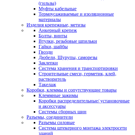
(гильзы)
Муфты кабельные
Термоусаживаемые и изоляционные
материалы
Изделия крепежные, метизы
Анкерный крепеж
Болты, винты
Втулки, резьбовые шпильки
Гайки, шайбы
Гвозди
Дюбели, Шурупы, саморезы
Заклепки
Система хранения и транспортировки
Строительные смеси, герметик, клей,
растворитель
Такелаж
Коробки, клеммы и сопутствующие товары
Клеммные зажимы
Коробки распределительные/ установочные
и аксессуары
Системы сборных шин
Разъемы, соединители
Разъемы силовые
Система штекерного монтажа электросети
зданий