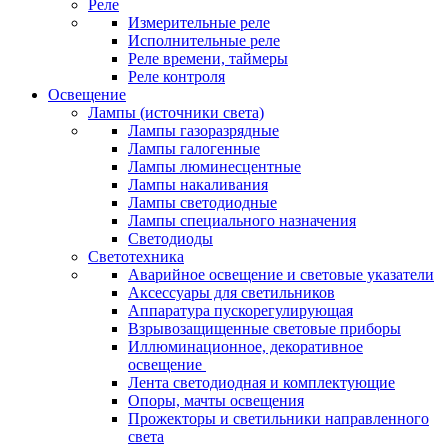
Реле
Измерительные реле
Исполнительные реле
Реле времени, таймеры
Реле контроля
Освещение
Лампы (источники света)
Лампы газоразрядные
Лампы галогенные
Лампы люминесцентные
Лампы накаливания
Лампы светодиодные
Лампы специального назначения
Светодиоды
Светотехника
Аварийное освещение и световые указатели
Аксессуары для светильников
Аппаратура пускорегулирующая
Взрывозащищенные световые приборы
Иллюминационное, декоративное
освещение
Лента светодиодная и комплектующие
Опоры, мачты освещения
Прожекторы и светильники направленного
света