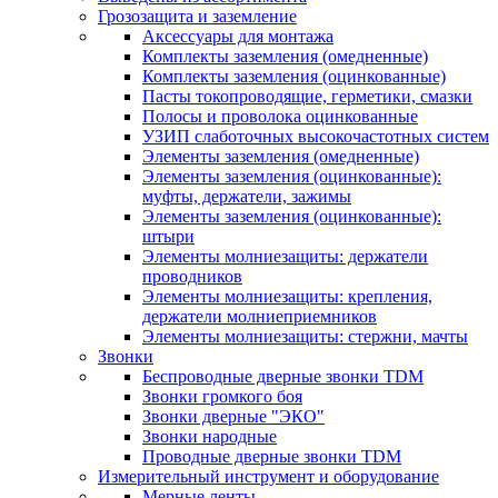
Грозозащита и заземление
Аксессуары для монтажа
Комплекты заземления (омедненные)
Комплекты заземления (оцинкованные)
Пасты токопроводящие, герметики, смазки
Полосы и проволока оцинкованные
УЗИП слаботочных высокочастотных систем
Элементы заземления (омедненные)
Элементы заземления (оцинкованные):
муфты, держатели, зажимы
Элементы заземления (оцинкованные):
штыри
Элементы молниезащиты: держатели
проводников
Элементы молниезащиты: крепления,
держатели молниеприемников
Элементы молниезащиты: стержни, мачты
Звонки
Беспроводные дверные звонки TDM
Звонки громкого боя
Звонки дверные "ЭКО"
Звонки народные
Проводные дверные звонки TDM
Измерительный инструмент и оборудование
Мерные ленты