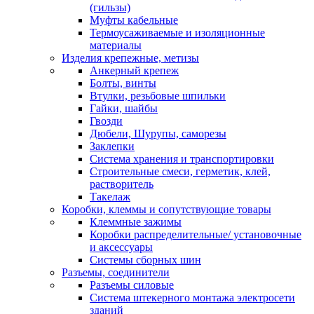
(гильзы)
Муфты кабельные
Термоусаживаемые и изоляционные
материалы
Изделия крепежные, метизы
Анкерный крепеж
Болты, винты
Втулки, резьбовые шпильки
Гайки, шайбы
Гвозди
Дюбели, Шурупы, саморезы
Заклепки
Система хранения и транспортировки
Строительные смеси, герметик, клей,
растворитель
Такелаж
Коробки, клеммы и сопутствующие товары
Клеммные зажимы
Коробки распределительные/ установочные
и аксессуары
Системы сборных шин
Разъемы, соединители
Разъемы силовые
Система штекерного монтажа электросети
зданий