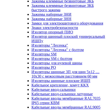
Зажимы клеммные безвинтовые ЗКБ
Зажимы клеммные безвинтовые ЗКБ
быстрого зажима
Зажимы наборные ЗНИ
Зажимы наборные ЗНН
Замки для электрощитового оборудования
Знаки электробезопасности
Изолятор опорный ПИО
Изолятор шинный плоский универсальный
ИШПу
Изоляторы "Лесенка"
Изоляторы "Лесенка" с болтом
Изоляторы SM
Изоляторы SM c болтом
Изоляторы для нулевой шины
Изоляторы РО
Изоляторы шинные 3П для шин 5х12 ....
10х30 с межосевым расстоянием 60 мм
Изоляторы шинные плоские ИШП
Кабельное крепление, хомут ККХ
Кабельные ввод-сальники
Кабельные ввод-сальники латунные
Кабельные вводы мембранные RAL7035
IP65 серии КВМ
Кабельные вводы мембранные RAL9005