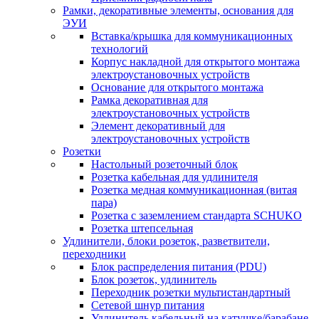
Рамки, декоративные элементы, основания для
ЭУИ
Вставка/крышка для коммуникационных
технологий
Корпус накладной для открытого монтажа
электроустановочных устройств
Основание для открытого монтажа
Рамка декоративная для
электроустановочных устройств
Элемент декоративный для
электроустановочных устройств
Розетки
Настольный розеточный блок
Розетка кабельная для удлинителя
Розетка медная коммуникационная (витая
пара)
Розетка с заземлением стандарта SCHUKO
Розетка штепсельная
Удлинители, блоки розеток, разветвители,
переходники
Блок распределения питания (PDU)
Блок розеток, удлинитель
Переходник розетки мультистандартный
Сетевой шнур питания
Удлинитель кабельный на катушке/барабане