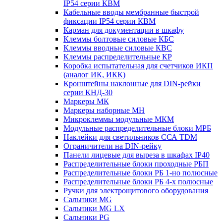
IP54 серии КВМ
Кабельные вводы мембранные быстрой
фиксации IP54 серии КВМ
Карман для документации в шкафу
Клеммы болтовые силовые КБС
Клеммы вводные силовые КВС
Клеммы распределительные КР
Коробка испытательная для счетчиков ИКП
(аналог ИК, ИКК)
Кронштейны наклонные для DIN-рейки
серии КНД-30
Маркеры МК
Маркеры наборные МН
Микроклеммы модульные МКМ
Модульные распределительные блоки МРБ
Наклейки для светильников ССА TDM
Ограничители на DIN-рейку
Панели лицевые для выреза в шкафах IP40
Распределительные блоки проходные РБП
Распределительные блоки РБ 1-но полюсные
Распределительные блоки РБ 4-х полюсные
Ручки для электрощитового оборудования
Сальники MG
Сальники MG LX
Сальники PG