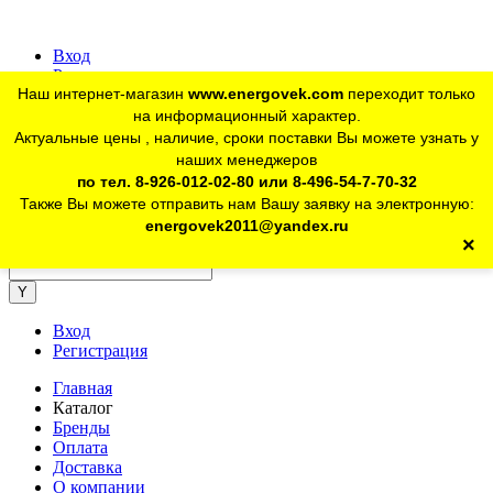
Вход
Регистрация
Наш интернет-магазин
www.energovek.com
переходит только
vk
на информационный характер.
Актуальные цены , наличие, сроки поставки Вы можете узнать у
наших менеджеров
telegram
Для юр. лиц:
+7 (926) 012-02-80
по тел. 8-926-012-02-80 или 8-496-54-7-70-32
Также Вы можете отправить нам Вашу заявку на электронную:
telegram
Розничный магазин:
+7 (925) 902-46-10
energovek2011@yandex.ru
×
energovek2011@yandex.ru
Вход
Регистрация
Главная
Каталог
Бренды
Оплата
Доставка
О компании