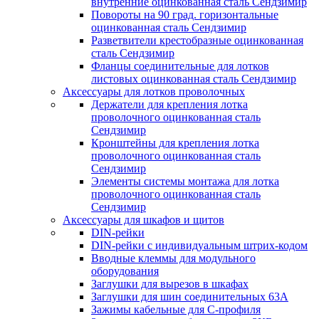
внутренние оцинкованная сталь Сендзимир
Повороты на 90 град. горизонтальные
оцинкованная сталь Сендзимир
Разветвители крестобразные оцинкованная
сталь Сендзимир
Фланцы соединительные для лотков
листовых оцинкованная сталь Сендзимир
Аксессуары для лотков проволочных
Держатели для крепления лотка
проволочного оцинкованная сталь
Сендзимир
Кронштейны для крепления лотка
проволочного оцинкованная сталь
Сендзимир
Элементы системы монтажа для лотка
проволочного оцинкованная сталь
Сендзимир
Аксессуары для шкафов и щитов
DIN-рейки
DIN-рейки с индивидуальным штрих-кодом
Вводные клеммы для модульного
оборудования
Заглушки для вырезов в шкафах
Заглушки для шин соединительных 63А
Зажимы кабельные для С-профиля