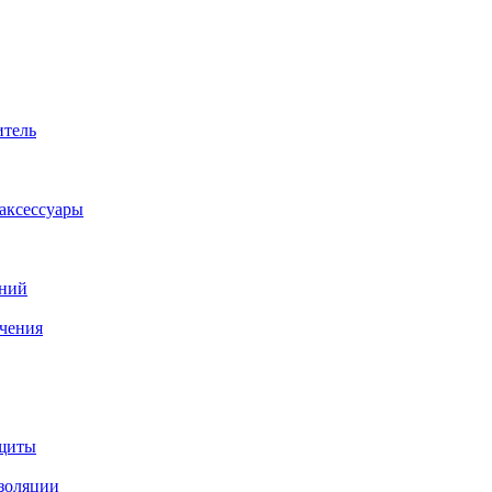
итель
аксессуары
аний
ачения
ащиты
изоляции