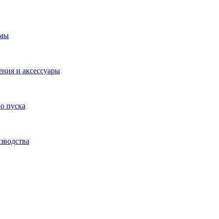
емы
ения и аксессуары
о пуска
зводства