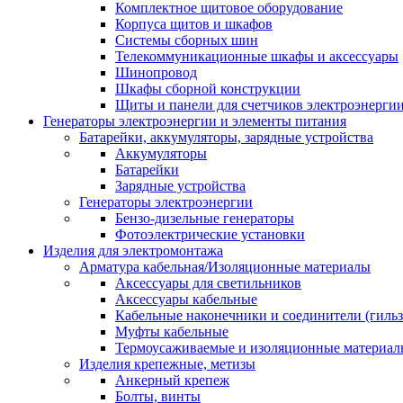
Комплектное щитовое оборудование
Корпуса щитов и шкафов
Системы сборных шин
Телекоммуникационные шкафы и аксессуары
Шинопровод
Шкафы сборной конструкции
Щиты и панели для счетчиков электроэнерги
Генераторы электроэнергии и элементы питания
Батарейки, аккумуляторы, зарядные устройства
Аккумуляторы
Батарейки
Зарядные устройства
Генераторы электроэнергии
Бензо-дизельные генераторы
Фотоэлектрические установки
Изделия для электромонтажа
Арматура кабельная/Изоляционные материалы
Аксессуары для светильников
Аксессуары кабельные
Кабельные наконечники и соединители (гиль
Муфты кабельные
Термоусаживаемые и изоляционные материал
Изделия крепежные, метизы
Анкерный крепеж
Болты, винты