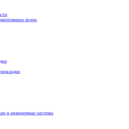
ости
ромонтажных колон
адки
 прокладки
кие и инженерные системы