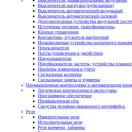
Выключатели дифференцальные модульные
Выключатели нагрузки (рубильники)
Выключатель автоматический модульный
Выключатель автоматический силовой
Дополнительные устройства модульной сист
Источники питания, трансформаторы
Кнопки управления
Контакторы, пускатель магнитный
Низковольтные устройства различного назнач
Переключатели
Посты управления и джойстики
Предохранители
Преобразователи частоты, устройства плавног
Приборы измерения и учета
Сигнальные колонны
Сигнальные лампы и зуммеры
Промышленные контроллеры и автоматизация прои
Логические контроллеры и аксессуары
Программное обеспечение
Промышленная сеть
Средства человеко-машинного интерфейса
Реле
Измерительные реле
Исполнительные реле
Реле времени, таймеры