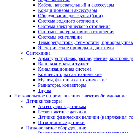
Кабель нагревательный и аксессуары
Кондиционеры и аксессуары
Оборудование для сауны (бани)
Система водяного отопления
Система электрического отопления
Системы альтернативного отопления
Системы вентиляции
Терморегуляторы, термостаты, приборы упра
Электрические приводы и двигатели
Сантехника
Арматура трубная, распределение, контроль д
Ванная комната и туалет
Канализационная система
Компенсаторы сантехнические
Муфты, фитинги сантехнические
Радиаторы, конвекторы
Трубы
Низковольтное и промышленное электрооборудование
Датчики/сенсоры
Аксессуары к датчикам
Бесконтактные датчики
Датчики физических величин (напряжения, ток
Позиционные датчики
Низковольтное оборудование