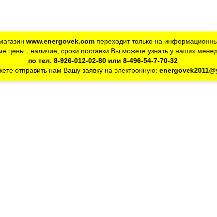
магазин
www.energovek.com
переходит только на информационны
е цены , наличие, сроки поставки Вы можете узнать у наших мене
по тел. 8-926-012-02-80 или 8-496-54-7-70-32
ете отправить нам Вашу заявку на электронную:
energovek2011@