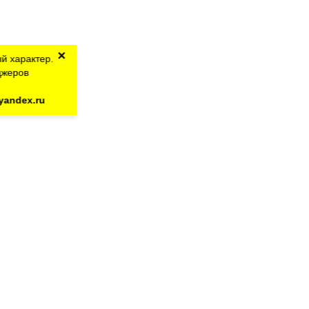
×
й характер.
джеров
yandex.ru