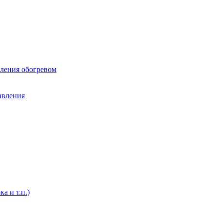
вления обогревом
авления
а и т.п.)