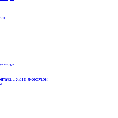
ости
рсальные
онтажа ЭУИ) и аксессуары
ы