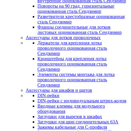
внутренние оцинкованная сталь Сендзимир
Повороты на 90 град. горизонтальные
оцинкованная сталь Сендзимир
Разветвители крестобразные оцинкованная
сталь Сендзимир
Фланцы соединительные для лотков
листовых оцинкованная сталь Сендзимир
Аксессуары для лотков проволочных
Держатели для крепления лотка
проволочного оцинкованная сталь
Сендзимир
Кронштейны для крепления лотка
проволочного оцинкованная сталь
Сендзимир
Элементы системы монтажа для лотка
проволочного оцинкованная сталь
Сендзимир
Аксессуары для шкафов и щитов
DIN-рейки
DIN-рейки с индивидуальным штрих-кодом
Вводные клеммы для модульного
оборудования
Заглушки для вырезов в шкафах
Заглушки для шин соединительных 63А
Зажимы кабельные для С-профиля