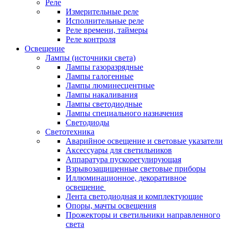
Реле
Измерительные реле
Исполнительные реле
Реле времени, таймеры
Реле контроля
Освещение
Лампы (источники света)
Лампы газоразрядные
Лампы галогенные
Лампы люминесцентные
Лампы накаливания
Лампы светодиодные
Лампы специального назначения
Светодиоды
Светотехника
Аварийное освещение и световые указатели
Аксессуары для светильников
Аппаратура пускорегулирующая
Взрывозащищенные световые приборы
Иллюминационное, декоративное
освещение
Лента светодиодная и комплектующие
Опоры, мачты освещения
Прожекторы и светильники направленного
света