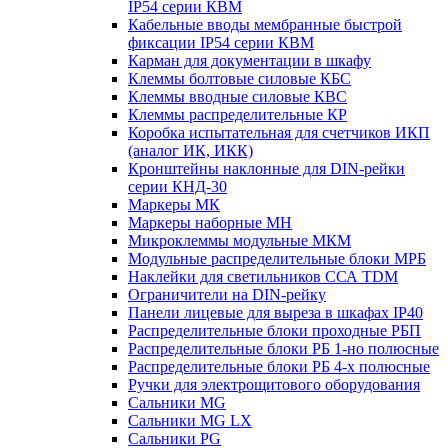
IP54 серии КВМ
Кабельные вводы мембранные быстрой
фиксации IP54 серии КВМ
Карман для документации в шкафу
Клеммы болтовые силовые КБС
Клеммы вводные силовые КВС
Клеммы распределительные КР
Коробка испытательная для счетчиков ИКП
(аналог ИК, ИКК)
Кронштейны наклонные для DIN-рейки
серии КНД-30
Маркеры МК
Маркеры наборные МН
Микроклеммы модульные МКМ
Модульные распределительные блоки МРБ
Наклейки для светильников ССА TDM
Ограничители на DIN-рейку
Панели лицевые для выреза в шкафах IP40
Распределительные блоки проходные РБП
Распределительные блоки РБ 1-но полюсные
Распределительные блоки РБ 4-х полюсные
Ручки для электрощитового оборудования
Сальники MG
Сальники MG LX
Сальники PG