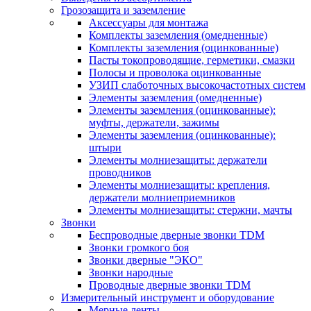
Грозозащита и заземление
Аксессуары для монтажа
Комплекты заземления (омедненные)
Комплекты заземления (оцинкованные)
Пасты токопроводящие, герметики, смазки
Полосы и проволока оцинкованные
УЗИП слаботочных высокочастотных систем
Элементы заземления (омедненные)
Элементы заземления (оцинкованные):
муфты, держатели, зажимы
Элементы заземления (оцинкованные):
штыри
Элементы молниезащиты: держатели
проводников
Элементы молниезащиты: крепления,
держатели молниеприемников
Элементы молниезащиты: стержни, мачты
Звонки
Беспроводные дверные звонки TDM
Звонки громкого боя
Звонки дверные "ЭКО"
Звонки народные
Проводные дверные звонки TDM
Измерительный инструмент и оборудование
Мерные ленты