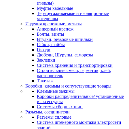
(гильзы)
Муфты кабельные
Термоусаживаемые и изоляционные
материалы
Изделия крепежные, метизы
Анкерный крепеж
Болты, винты
Втулки, резьбовые шпильки
Гайки, шайбы
Гвозди
Дюбели, Шурупы, саморезы
Заклепки
Система хранения и транспортировки
Строительные смеси, герметик, клей,
растворитель
Такелаж
Коробки, клеммы и сопутствующие товары
Клеммные зажимы
Коробки распределительные/ установочные
и аксессуары
Системы сборных шин
Разъемы, соединители
Разъемы силовые
Система штекерного монтажа электросети
зданий