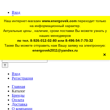
Вход
Регистрация
Наш интернет-магазин
www.energovek.com
переходит только
vk
на информационный характер.
Актуальные цены , наличие, сроки поставки Вы можете узнать у
наших менеджеров
telegram
Для юр. лиц:
+7 (926) 012-02-80
по тел. 8-926-012-02-80 или 8-496-54-7-70-32
Также Вы можете отправить нам Вашу заявку на электронную:
telegram
Розничный магазин:
+7 (925) 902-46-10
energovek2011@yandex.ru
×
energovek2011@yandex.ru
Вход
Регистрация
Главная
Каталог
Бренды
Оплата
Доставка
О компании