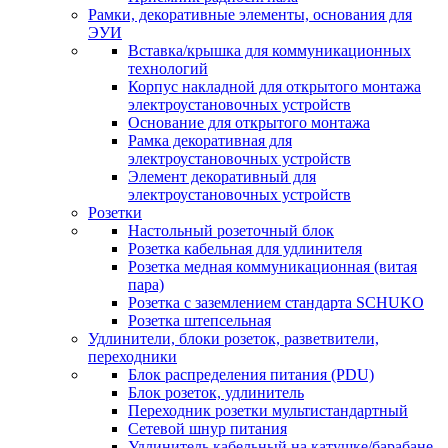
Рамки, декоративные элементы, основания для
ЭУИ
Вставка/крышка для коммуникационных
технологий
Корпус накладной для открытого монтажа
электроустановочных устройств
Основание для открытого монтажа
Рамка декоративная для
электроустановочных устройств
Элемент декоративный для
электроустановочных устройств
Розетки
Настольный розеточный блок
Розетка кабельная для удлинителя
Розетка медная коммуникационная (витая
пара)
Розетка с заземлением стандарта SCHUKO
Розетка штепсельная
Удлинители, блоки розеток, разветвители,
переходники
Блок распределения питания (PDU)
Блок розеток, удлинитель
Переходник розетки мультистандартный
Сетевой шнур питания
Удлинитель кабельный на катушке/барабане