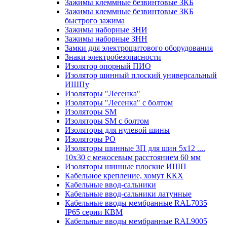
Зажимы клеммные безвинтовые ЗКБ
Зажимы клеммные безвинтовые ЗКБ
быстрого зажима
Зажимы наборные ЗНИ
Зажимы наборные ЗНН
Замки для электрощитового оборудования
Знаки электробезопасности
Изолятор опорный ПИО
Изолятор шинный плоский универсальный
ИШПу
Изоляторы "Лесенка"
Изоляторы "Лесенка" с болтом
Изоляторы SM
Изоляторы SM c болтом
Изоляторы для нулевой шины
Изоляторы РО
Изоляторы шинные 3П для шин 5х12 ....
10х30 с межосевым расстоянием 60 мм
Изоляторы шинные плоские ИШП
Кабельное крепление, хомут ККХ
Кабельные ввод-сальники
Кабельные ввод-сальники латунные
Кабельные вводы мембранные RAL7035
IP65 серии КВМ
Кабельные вводы мембранные RAL9005