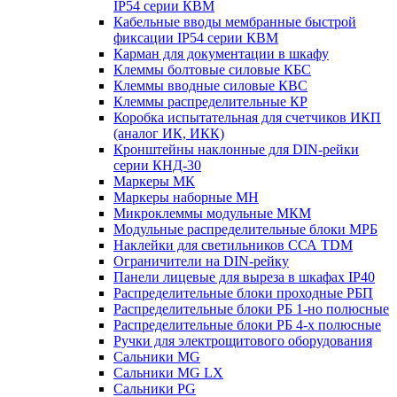
IP54 серии КВМ
Кабельные вводы мембранные быстрой
фиксации IP54 серии КВМ
Карман для документации в шкафу
Клеммы болтовые силовые КБС
Клеммы вводные силовые КВС
Клеммы распределительные КР
Коробка испытательная для счетчиков ИКП
(аналог ИК, ИКК)
Кронштейны наклонные для DIN-рейки
серии КНД-30
Маркеры МК
Маркеры наборные МН
Микроклеммы модульные МКМ
Модульные распределительные блоки МРБ
Наклейки для светильников ССА TDM
Ограничители на DIN-рейку
Панели лицевые для выреза в шкафах IP40
Распределительные блоки проходные РБП
Распределительные блоки РБ 1-но полюсные
Распределительные блоки РБ 4-х полюсные
Ручки для электрощитового оборудования
Сальники MG
Сальники MG LX
Сальники PG