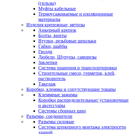
(гильзы)
Муфты кабельные
Термоусаживаемые и изоляционные
материалы
Изделия крепежные, метизы
Анкерный крепеж
Болты, винты
Втулки, резьбовые шпильки
Гайки, шайбы
Гвозди
Дюбели, Шурупы, саморезы
Заклепки
Система хранения и транспортировки
Строительные смеси, герметик, клей,
растворитель
Такелаж
Коробки, клеммы и сопутствующие товары
Клеммные зажимы
Коробки распределительные/ установочные
и аксессуары
Системы сборных шин
Разъемы, соединители
Разъемы силовые
Система штекерного монтажа электросети
зданий