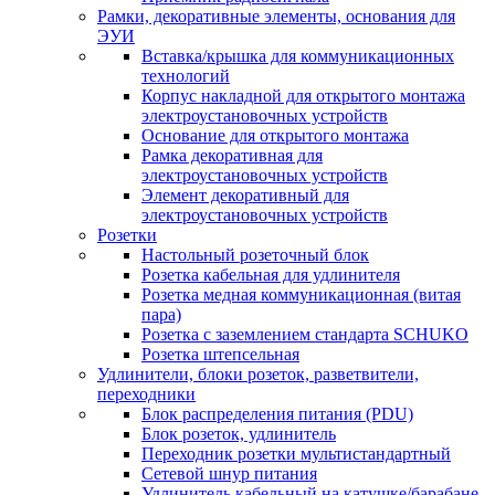
Рамки, декоративные элементы, основания для
ЭУИ
Вставка/крышка для коммуникационных
технологий
Корпус накладной для открытого монтажа
электроустановочных устройств
Основание для открытого монтажа
Рамка декоративная для
электроустановочных устройств
Элемент декоративный для
электроустановочных устройств
Розетки
Настольный розеточный блок
Розетка кабельная для удлинителя
Розетка медная коммуникационная (витая
пара)
Розетка с заземлением стандарта SCHUKO
Розетка штепсельная
Удлинители, блоки розеток, разветвители,
переходники
Блок распределения питания (PDU)
Блок розеток, удлинитель
Переходник розетки мультистандартный
Сетевой шнур питания
Удлинитель кабельный на катушке/барабане