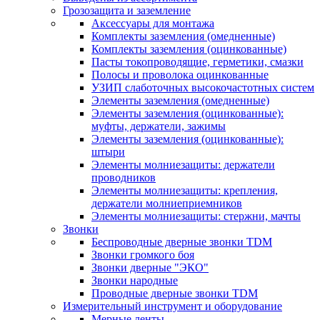
Грозозащита и заземление
Аксессуары для монтажа
Комплекты заземления (омедненные)
Комплекты заземления (оцинкованные)
Пасты токопроводящие, герметики, смазки
Полосы и проволока оцинкованные
УЗИП слаботочных высокочастотных систем
Элементы заземления (омедненные)
Элементы заземления (оцинкованные):
муфты, держатели, зажимы
Элементы заземления (оцинкованные):
штыри
Элементы молниезащиты: держатели
проводников
Элементы молниезащиты: крепления,
держатели молниеприемников
Элементы молниезащиты: стержни, мачты
Звонки
Беспроводные дверные звонки TDM
Звонки громкого боя
Звонки дверные "ЭКО"
Звонки народные
Проводные дверные звонки TDM
Измерительный инструмент и оборудование
Мерные ленты