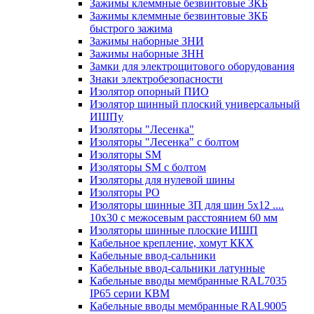
Зажимы клеммные безвинтовые ЗКБ
Зажимы клеммные безвинтовые ЗКБ
быстрого зажима
Зажимы наборные ЗНИ
Зажимы наборные ЗНН
Замки для электрощитового оборудования
Знаки электробезопасности
Изолятор опорный ПИО
Изолятор шинный плоский универсальный
ИШПу
Изоляторы "Лесенка"
Изоляторы "Лесенка" с болтом
Изоляторы SM
Изоляторы SM c болтом
Изоляторы для нулевой шины
Изоляторы РО
Изоляторы шинные 3П для шин 5х12 ....
10х30 с межосевым расстоянием 60 мм
Изоляторы шинные плоские ИШП
Кабельное крепление, хомут ККХ
Кабельные ввод-сальники
Кабельные ввод-сальники латунные
Кабельные вводы мембранные RAL7035
IP65 серии КВМ
Кабельные вводы мембранные RAL9005