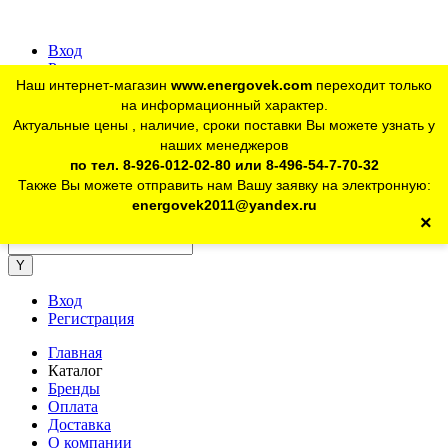
Вход
Регистрация
Наш интернет-магазин
www.energovek.com
переходит только
vk
на информационный характер.
Актуальные цены , наличие, сроки поставки Вы можете узнать у
наших менеджеров
telegram
Для юр. лиц:
+7 (926) 012-02-80
по тел. 8-926-012-02-80 или 8-496-54-7-70-32
Также Вы можете отправить нам Вашу заявку на электронную:
telegram
Розничный магазин:
+7 (925) 902-46-10
energovek2011@yandex.ru
×
energovek2011@yandex.ru
Вход
Регистрация
Главная
Каталог
Бренды
Оплата
Доставка
О компании