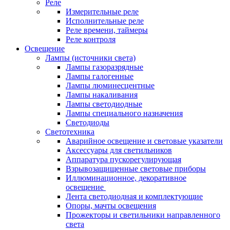
Реле
Измерительные реле
Исполнительные реле
Реле времени, таймеры
Реле контроля
Освещение
Лампы (источники света)
Лампы газоразрядные
Лампы галогенные
Лампы люминесцентные
Лампы накаливания
Лампы светодиодные
Лампы специального назначения
Светодиоды
Светотехника
Аварийное освещение и световые указатели
Аксессуары для светильников
Аппаратура пускорегулирующая
Взрывозащищенные световые приборы
Иллюминационное, декоративное
освещение
Лента светодиодная и комплектующие
Опоры, мачты освещения
Прожекторы и светильники направленного
света