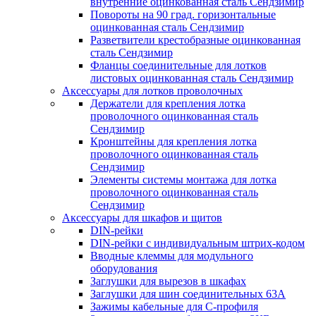
внутренние оцинкованная сталь Сендзимир
Повороты на 90 град. горизонтальные
оцинкованная сталь Сендзимир
Разветвители крестобразные оцинкованная
сталь Сендзимир
Фланцы соединительные для лотков
листовых оцинкованная сталь Сендзимир
Аксессуары для лотков проволочных
Держатели для крепления лотка
проволочного оцинкованная сталь
Сендзимир
Кронштейны для крепления лотка
проволочного оцинкованная сталь
Сендзимир
Элементы системы монтажа для лотка
проволочного оцинкованная сталь
Сендзимир
Аксессуары для шкафов и щитов
DIN-рейки
DIN-рейки с индивидуальным штрих-кодом
Вводные клеммы для модульного
оборудования
Заглушки для вырезов в шкафах
Заглушки для шин соединительных 63А
Зажимы кабельные для С-профиля