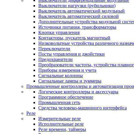
Выключатели дифференцальные модульные
Выключатели нагрузки (рубильники)
Выключатель автоматический модульный
Выключатель автоматический силовой
Дополнительные устройства модульной сист
Источники питания, трансформаторы
Кнопки управления
Контакторы, пускатель магнитный
Низковольтные устройства различного назнач
Переключатели
Посты управления и джойстики
Предохранители
Преобразователи частоты, устройства плавног
Приборы измерения и учета
Сигнальные колонны
Сигнальные лампы и зуммеры
Промышленные контроллеры и автоматизация прои
Логические контроллеры и аксессуары
Программное обеспечение
Промышленная сеть
Средства человеко-машинного интерфейса
Реле
Измерительные реле
Исполнительные реле
Реле времени, таймеры