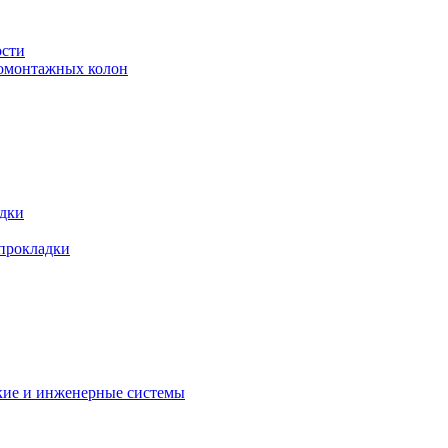
ости
ромонтажных колон
адки
 прокладки
кие и инженерные системы