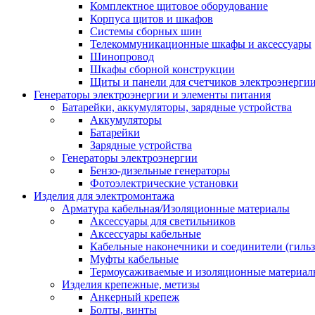
Комплектное щитовое оборудование
Корпуса щитов и шкафов
Системы сборных шин
Телекоммуникационные шкафы и аксессуары
Шинопровод
Шкафы сборной конструкции
Щиты и панели для счетчиков электроэнерги
Генераторы электроэнергии и элементы питания
Батарейки, аккумуляторы, зарядные устройства
Аккумуляторы
Батарейки
Зарядные устройства
Генераторы электроэнергии
Бензо-дизельные генераторы
Фотоэлектрические установки
Изделия для электромонтажа
Арматура кабельная/Изоляционные материалы
Аксессуары для светильников
Аксессуары кабельные
Кабельные наконечники и соединители (гиль
Муфты кабельные
Термоусаживаемые и изоляционные материал
Изделия крепежные, метизы
Анкерный крепеж
Болты, винты