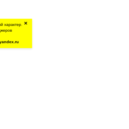
×
й характер.
джеров
yandex.ru