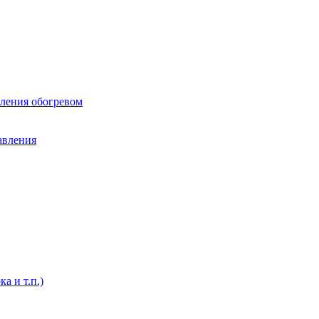
вления обогревом
авления
а и т.п.)