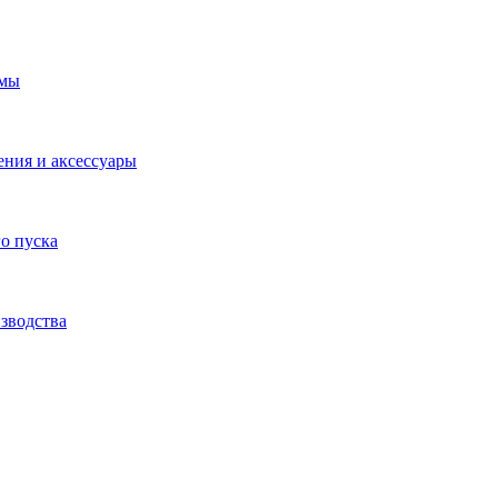
емы
ения и аксессуары
о пуска
зводства