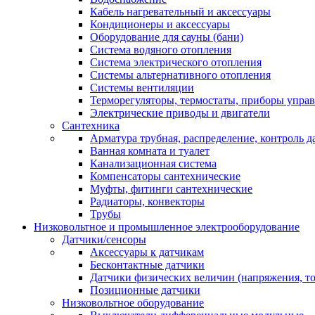
Кабель нагревательный и аксессуары
Кондиционеры и аксессуары
Оборудование для сауны (бани)
Система водяного отопления
Система электрического отопления
Системы альтернативного отопления
Системы вентиляции
Терморегуляторы, термостаты, приборы упра
Электрические приводы и двигатели
Сантехника
Арматура трубная, распределение, контроль д
Ванная комната и туалет
Канализационная система
Компенсаторы сантехнические
Муфты, фитинги сантехнические
Радиаторы, конвекторы
Трубы
Низковольтное и промышленное электрооборудование
Датчики/сенсоры
Аксессуары к датчикам
Бесконтактные датчики
Датчики физических величин (напряжения, ток
Позиционные датчики
Низковольтное оборудование