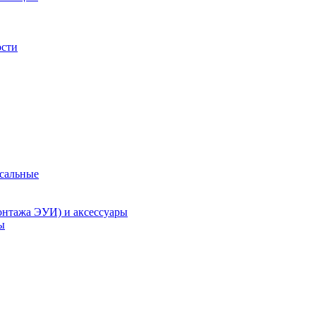
ости
рсальные
онтажа ЭУИ) и аксессуары
ы