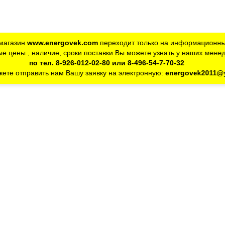
магазин
www.energovek.com
переходит только на информационны
е цены , наличие, сроки поставки Вы можете узнать у наших мене
по тел. 8-926-012-02-80 или 8-496-54-7-70-32
ете отправить нам Вашу заявку на электронную:
energovek2011@