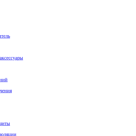
итель
аксессуары
аний
ачения
ащиты
изоляции