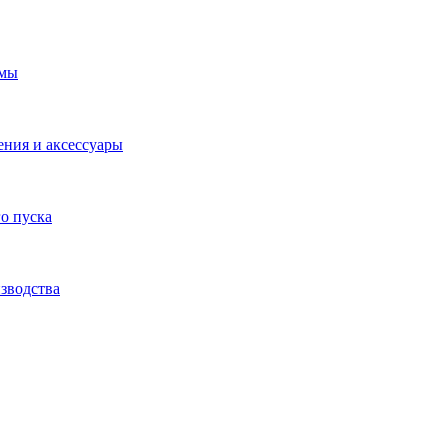
емы
ения и аксессуары
о пуска
зводства