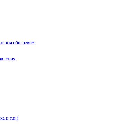
вления обогревом
авления
а и т.п.)