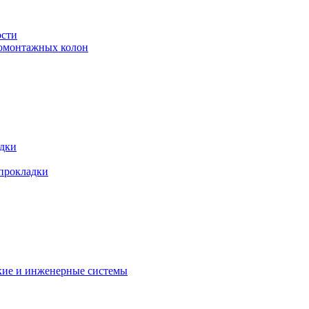
ости
ромонтажных колон
адки
 прокладки
кие и инженерные системы