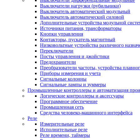
Выключатели дифференцальные модульные
Выключатели нагрузки (рубильники)
Выключатель автоматический модульный
Выключатель автоматический силовой
Дополнительные устройства модульной сист
Источники питания, трансформаторы
Кнопки управления
Контакторы, пускатель магнитный
Низковольтные устройства различного назнач
Переключатели
Посты управления и джойстики
Предохранители
Преобразователи частоты, устройства плавног
Приборы измерения и учета
Сигнальные колонны
Сигнальные лампы и зуммеры
Промышленные контроллеры и автоматизация прои
Логические контроллеры и аксессуары
Программное обеспечение
Промышленная сеть
Средства человеко-машинного интерфейса
Реле
Измерительные реле
Исполнительные реле
Реле времени, таймеры