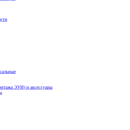
ости
рсальные
онтажа ЭУИ) и аксессуары
ы