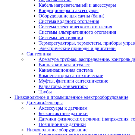
Кабель нагревательный и аксессуары
Кондиционеры и аксессуары
Оборудование для сауны (бани)
Система водяного отопления
Система электрического отопления
Системы альтернативного отопления
Системы вентиляции
Терморегуляторы, термостаты, приборы упра
Электрические приводы и двигатели
Сантехника
Арматура трубная, распределение, контроль д
Ванная комната и туалет
Канализационная система
Компенсаторы сантехнические
Муфты, фитинги сантехнические
Радиаторы, конвекторы
Трубы
Низковольтное и промышленное электрооборудование
Датчики/сенсоры
Аксессуары к датчикам
Бесконтактные датчики
Датчики физических величин (напряжения, ток
Позиционные датчики
Низковольтное оборудование