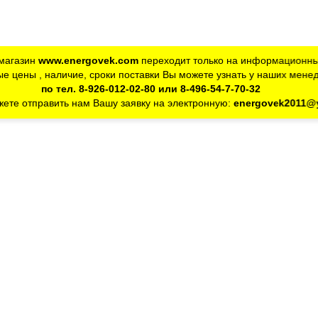
магазин
www.energovek.com
переходит только на информационны
е цены , наличие, сроки поставки Вы можете узнать у наших мене
по тел. 8-926-012-02-80 или 8-496-54-7-70-32
ете отправить нам Вашу заявку на электронную:
energovek2011@