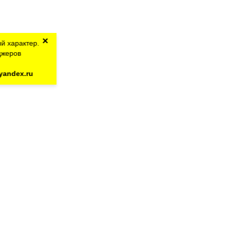
×
й характер.
джеров
yandex.ru