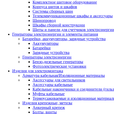
Комплектное щитовое оборудование
Корпуса щитов и шкафов
Системы сборных шин
Телекоммуникационные шкафы и аксессуары
Шинопровод
Шкафы сборной конструкции
Щиты и панели для счетчиков электроэнерги
Генераторы электроэнергии и элементы питания
Батарейки, аккумуляторы, зарядные устройства
Аккумуляторы
Батарейки
Зарядные устройства
Генераторы электроэнергии
Бензо-дизельные генераторы
Фотоэлектрические установки
Изделия для электромонтажа
Арматура кабельная/Изоляционные материалы
Аксессуары для светильников
Аксессуары кабельные
Кабельные наконечники и соединители (гиль
Муфты кабельные
Термоусаживаемые и изоляционные материал
Изделия крепежные, метизы
Анкерный крепеж
Болты, винты