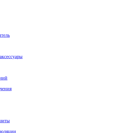
итель
аксессуары
аний
ачения
ащиты
изоляции