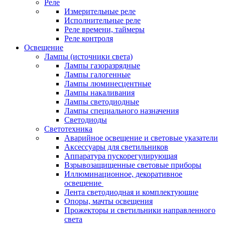
Реле
Измерительные реле
Исполнительные реле
Реле времени, таймеры
Реле контроля
Освещение
Лампы (источники света)
Лампы газоразрядные
Лампы галогенные
Лампы люминесцентные
Лампы накаливания
Лампы светодиодные
Лампы специального назначения
Светодиоды
Светотехника
Аварийное освещение и световые указатели
Аксессуары для светильников
Аппаратура пускорегулирующая
Взрывозащищенные световые приборы
Иллюминационное, декоративное
освещение
Лента светодиодная и комплектующие
Опоры, мачты освещения
Прожекторы и светильники направленного
света