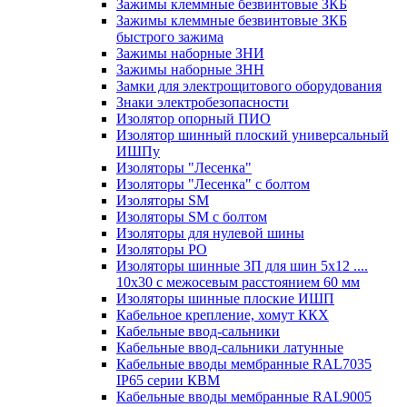
Зажимы клеммные безвинтовые ЗКБ
Зажимы клеммные безвинтовые ЗКБ
быстрого зажима
Зажимы наборные ЗНИ
Зажимы наборные ЗНН
Замки для электрощитового оборудования
Знаки электробезопасности
Изолятор опорный ПИО
Изолятор шинный плоский универсальный
ИШПу
Изоляторы "Лесенка"
Изоляторы "Лесенка" с болтом
Изоляторы SM
Изоляторы SM c болтом
Изоляторы для нулевой шины
Изоляторы РО
Изоляторы шинные 3П для шин 5х12 ....
10х30 с межосевым расстоянием 60 мм
Изоляторы шинные плоские ИШП
Кабельное крепление, хомут ККХ
Кабельные ввод-сальники
Кабельные ввод-сальники латунные
Кабельные вводы мембранные RAL7035
IP65 серии КВМ
Кабельные вводы мембранные RAL9005