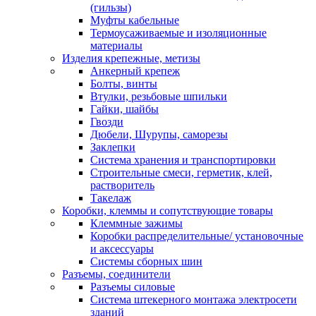
(гильзы)
Муфты кабельные
Термоусаживаемые и изоляционные
материалы
Изделия крепежные, метизы
Анкерный крепеж
Болты, винты
Втулки, резьбовые шпильки
Гайки, шайбы
Гвозди
Дюбели, Шурупы, саморезы
Заклепки
Система хранения и транспортировки
Строительные смеси, герметик, клей,
растворитель
Такелаж
Коробки, клеммы и сопутствующие товары
Клеммные зажимы
Коробки распределительные/ установочные
и аксессуары
Системы сборных шин
Разъемы, соединители
Разъемы силовые
Система штекерного монтажа электросети
зданий