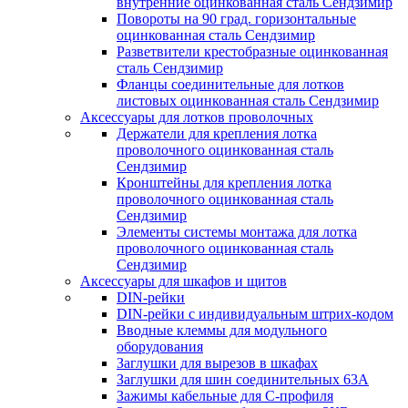
внутренние оцинкованная сталь Сендзимир
Повороты на 90 град. горизонтальные
оцинкованная сталь Сендзимир
Разветвители крестобразные оцинкованная
сталь Сендзимир
Фланцы соединительные для лотков
листовых оцинкованная сталь Сендзимир
Аксессуары для лотков проволочных
Держатели для крепления лотка
проволочного оцинкованная сталь
Сендзимир
Кронштейны для крепления лотка
проволочного оцинкованная сталь
Сендзимир
Элементы системы монтажа для лотка
проволочного оцинкованная сталь
Сендзимир
Аксессуары для шкафов и щитов
DIN-рейки
DIN-рейки с индивидуальным штрих-кодом
Вводные клеммы для модульного
оборудования
Заглушки для вырезов в шкафах
Заглушки для шин соединительных 63А
Зажимы кабельные для С-профиля