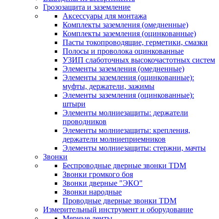
Грозозащита и заземление
Аксессуары для монтажа
Комплекты заземления (омедненные)
Комплекты заземления (оцинкованные)
Пасты токопроводящие, герметики, смазки
Полосы и проволока оцинкованные
УЗИП слаботочных высокочастотных систем
Элементы заземления (омедненные)
Элементы заземления (оцинкованные):
муфты, держатели, зажимы
Элементы заземления (оцинкованные):
штыри
Элементы молниезащиты: держатели
проводников
Элементы молниезащиты: крепления,
держатели молниеприемников
Элементы молниезащиты: стержни, мачты
Звонки
Беспроводные дверные звонки TDM
Звонки громкого боя
Звонки дверные "ЭКО"
Звонки народные
Проводные дверные звонки TDM
Измерительный инструмент и оборудование
Мерные ленты