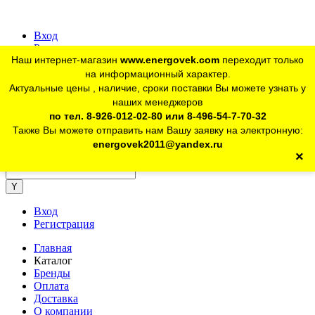
Вход
Регистрация
Наш интернет-магазин
www.energovek.com
переходит только
vk
на информационный характер.
Актуальные цены , наличие, сроки поставки Вы можете узнать у
наших менеджеров
telegram
Для юр. лиц:
+7 (926) 012-02-80
по тел. 8-926-012-02-80 или 8-496-54-7-70-32
Также Вы можете отправить нам Вашу заявку на электронную:
telegram
Розничный магазин:
+7 (925) 902-46-10
energovek2011@yandex.ru
×
energovek2011@yandex.ru
Вход
Регистрация
Главная
Каталог
Бренды
Оплата
Доставка
О компании