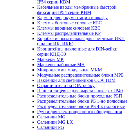
IP54 серии КВМ
Кабельные вводы мембранные быстрой
фиксации IP54 серии КВМ
Карман для документации в шкафу
Клеммы болтовые силовые КБС
Клеммы вводные силовые КВС
Клеммы распределительные КР
Коробка испытательная для счетчиков ИКП
(аналог ИК, ИКК)
Кронштейны наклонные для DIN-рейки
серии КНД-30
Маркеры МК
Маркеры наборные МН
Микроклеммы модульные МКМ
Модульные распределительные блоки МРБ
Наклейки для светильников ССА TDM
Ограничители на DIN-рейку
Панели лицевые для выреза в шкафах IP40
Распределительные блоки проходные РБП
Распределительные блоки РБ 1-но полюсные
Распределительные блоки РБ 4-х полюсные
Ручки для электрощитового оборудования
Сальники MG
Сальники MG LX
Сальники PG