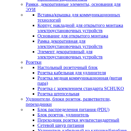
Рамки, декоративные элементы, основания для
ЭУИ
Вставка/крышка для коммуникационных
технологий
Корпус накладной для открытого монтажа
электроустановочных устройств
Основание для открытого монтажа
Рамка декоративная для
электроустановочных устройств
Элемент декоративный для
электроустановочных устройств
Розетки
Настольный розеточный блок
Розетка кабельная для удлинителя
Розетка медная коммуникационная (витая
пара)
Розетка с заземлением стандарта SCHUKO
Розетка штепсельная
Удлинители, блоки розеток, разветвители,
переходники
Блок распределения питания (PDU)
Блок розеток, удлинитель
Переходник розетки мультистандартный
Сетевой шнур питания
Удлинитель кабельный на катушке/барабане