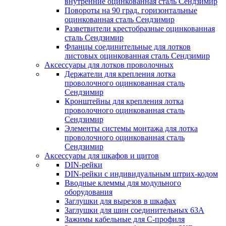
внутренние оцинкованная сталь Сендзимир
Повороты на 90 град. горизонтальные
оцинкованная сталь Сендзимир
Разветвители крестобразные оцинкованная
сталь Сендзимир
Фланцы соединительные для лотков
листовых оцинкованная сталь Сендзимир
Аксессуары для лотков проволочных
Держатели для крепления лотка
проволочного оцинкованная сталь
Сендзимир
Кронштейны для крепления лотка
проволочного оцинкованная сталь
Сендзимир
Элементы системы монтажа для лотка
проволочного оцинкованная сталь
Сендзимир
Аксессуары для шкафов и щитов
DIN-рейки
DIN-рейки с индивидуальным штрих-кодом
Вводные клеммы для модульного
оборудования
Заглушки для вырезов в шкафах
Заглушки для шин соединительных 63А
Зажимы кабельные для С-профиля