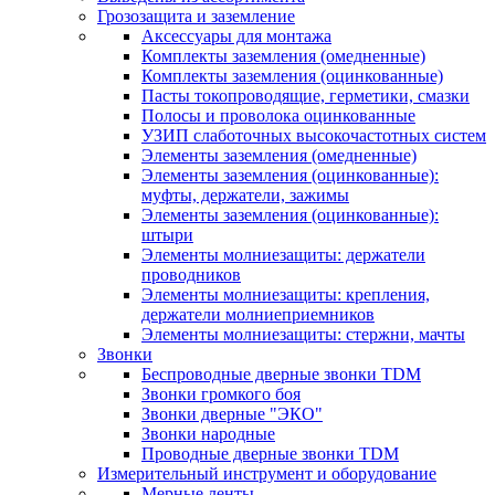
Грозозащита и заземление
Аксессуары для монтажа
Комплекты заземления (омедненные)
Комплекты заземления (оцинкованные)
Пасты токопроводящие, герметики, смазки
Полосы и проволока оцинкованные
УЗИП слаботочных высокочастотных систем
Элементы заземления (омедненные)
Элементы заземления (оцинкованные):
муфты, держатели, зажимы
Элементы заземления (оцинкованные):
штыри
Элементы молниезащиты: держатели
проводников
Элементы молниезащиты: крепления,
держатели молниеприемников
Элементы молниезащиты: стержни, мачты
Звонки
Беспроводные дверные звонки TDM
Звонки громкого боя
Звонки дверные "ЭКО"
Звонки народные
Проводные дверные звонки TDM
Измерительный инструмент и оборудование
Мерные ленты