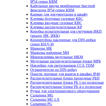
IP54 серии КВМ
Кабельные вводы мембранные быстрой
фиксации IP54 серии КВМ
Карман для документации в шкафу
Клеммы болтовые силовые КБС
Клеммы вводные силовые КВС
Клеммы распределительные КР
Коробка испытательная для счетчиков ИКП
(аналог ИК, ИКК)
Кронштейны наклонные для DIN-рейки
серии КНД-30
Маркеры МК
Маркеры наборные МН
Микроклеммы модульные МКМ
Модульные распределительные блоки МРБ
Наклейки для светильников ССА TDM
Ограничители на DIN-рейку
Панели лицевые для выреза в шкафах IP40
Распределительные блоки проходные РБП
Распределительные блоки РБ 1-но полюсные
Распределительные блоки РБ 4-х полюсные
Ручки для электрощитового оборудования
Сальники MG
Сальники MG LX
Сальники PG