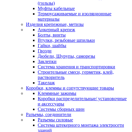
(гильзы)
Муфты кабельные
Термоусаживаемые и изоляционные
материалы
Изделия крепежные, метизы
Анкерный крепеж
Болты, винты
Втулки, резьбовые шпильки
Гайки, шайбы
Гвозди
Дюбели, Шурупы, саморезы
Заклепки
Система хранения и транспортировки
Строительные смеси, герметик, клей,
растворитель
Такелаж
Коробки, клеммы и сопутствующие товары
Клеммные зажимы
Коробки распределительные/ установочные
и аксессуары
Системы сборных шин
Разъемы, соединители
Разъемы силовые
Система штекерного монтажа электросети
зданий