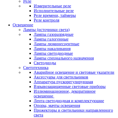
Реле
Измерительные реле
Исполнительные реле
Реле времени, таймеры
Реле контроля
Освещение
Лампы (источники света)
Лампы газоразрядные
Лампы галогенные
Лампы люминесцентные
Лампы накаливания
Лампы светодиодные
Лампы специального назначения
Светодиоды
Светотехника
Аварийное освещение и световые указатели
Аксессуары для светильников
Аппаратура пускорегулирующая
Взрывозащищенные световые приборы
Иллюминационное, декоративное
освещение
Лента светодиодная и комплектующие
Опоры, мачты освещения
Прожекторы и светильники направленного
света