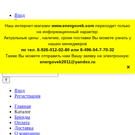
Вход
Регистрация
Наш интернет-магазин
www.energovek.com
переходит только
vk
на информационный характер.
Актуальные цены , наличие, сроки поставки Вы можете узнать у
наших менеджеров
telegram
Для юр. лиц:
+7 (926) 012-02-80
по тел. 8-926-012-02-80 или 8-496-54-7-70-32
Также Вы можете отправить нам Вашу заявку на электронную:
telegram
Розничный магазин:
+7 (925) 902-46-10
energovek2011@yandex.ru
×
energovek2011@yandex.ru
Вход
Регистрация
Главная
Каталог
Бренды
Оплата
Доставка
О компании