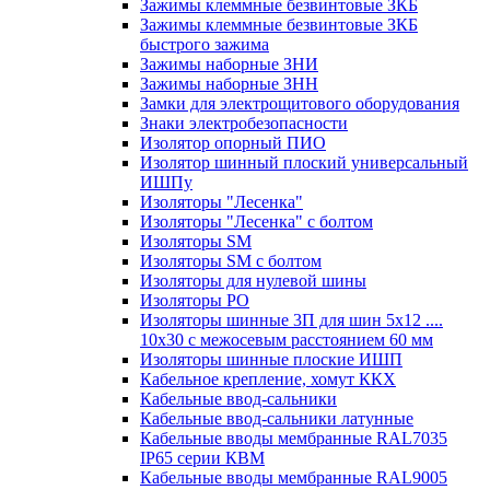
Зажимы клеммные безвинтовые ЗКБ
Зажимы клеммные безвинтовые ЗКБ
быстрого зажима
Зажимы наборные ЗНИ
Зажимы наборные ЗНН
Замки для электрощитового оборудования
Знаки электробезопасности
Изолятор опорный ПИО
Изолятор шинный плоский универсальный
ИШПу
Изоляторы "Лесенка"
Изоляторы "Лесенка" с болтом
Изоляторы SM
Изоляторы SM c болтом
Изоляторы для нулевой шины
Изоляторы РО
Изоляторы шинные 3П для шин 5х12 ....
10х30 с межосевым расстоянием 60 мм
Изоляторы шинные плоские ИШП
Кабельное крепление, хомут ККХ
Кабельные ввод-сальники
Кабельные ввод-сальники латунные
Кабельные вводы мембранные RAL7035
IP65 серии КВМ
Кабельные вводы мембранные RAL9005