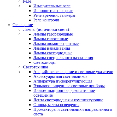
Реле
Измерительные реле
Исполнительные реле
Реле времени, таймеры
Реле контроля
Освещение
Лампы (источники света)
Лампы газоразрядные
Лампы галогенные
Лампы люминесцентные
Лампы накаливания
Лампы светодиодные
Лампы специального назначения
Светодиоды
Светотехника
Аварийное освещение и световые указатели
Аксессуары для светильников
Аппаратура пускорегулирующая
Взрывозащищенные световые приборы
Иллюминационное, декоративное
освещение
Лента светодиодная и комплектующие
Опоры, мачты освещения
Прожекторы и светильники направленного
света