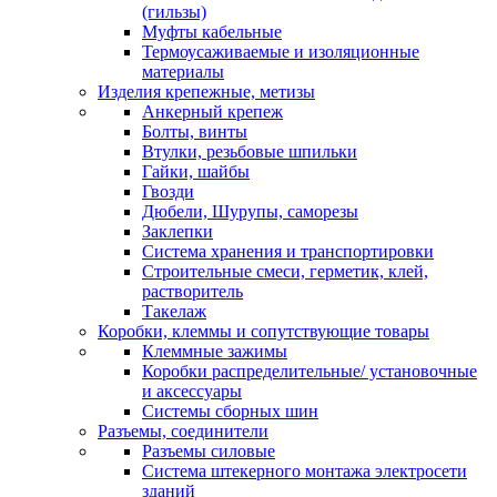
(гильзы)
Муфты кабельные
Термоусаживаемые и изоляционные
материалы
Изделия крепежные, метизы
Анкерный крепеж
Болты, винты
Втулки, резьбовые шпильки
Гайки, шайбы
Гвозди
Дюбели, Шурупы, саморезы
Заклепки
Система хранения и транспортировки
Строительные смеси, герметик, клей,
растворитель
Такелаж
Коробки, клеммы и сопутствующие товары
Клеммные зажимы
Коробки распределительные/ установочные
и аксессуары
Системы сборных шин
Разъемы, соединители
Разъемы силовые
Система штекерного монтажа электросети
зданий