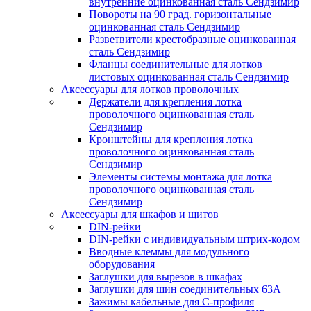
внутренние оцинкованная сталь Сендзимир
Повороты на 90 град. горизонтальные
оцинкованная сталь Сендзимир
Разветвители крестобразные оцинкованная
сталь Сендзимир
Фланцы соединительные для лотков
листовых оцинкованная сталь Сендзимир
Аксессуары для лотков проволочных
Держатели для крепления лотка
проволочного оцинкованная сталь
Сендзимир
Кронштейны для крепления лотка
проволочного оцинкованная сталь
Сендзимир
Элементы системы монтажа для лотка
проволочного оцинкованная сталь
Сендзимир
Аксессуары для шкафов и щитов
DIN-рейки
DIN-рейки с индивидуальным штрих-кодом
Вводные клеммы для модульного
оборудования
Заглушки для вырезов в шкафах
Заглушки для шин соединительных 63А
Зажимы кабельные для С-профиля