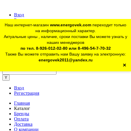
Вход
Регистрация
Наш интернет-магазин
www.energovek.com
переходит только
vk
на информационный характер.
Актуальные цены , наличие, сроки поставки Вы можете узнать у
наших менеджеров
telegram
Для юр. лиц:
+7 (926) 012-02-80
по тел. 8-926-012-02-80 или 8-496-54-7-70-32
Также Вы можете отправить нам Вашу заявку на электронную:
telegram
Розничный магазин:
+7 (925) 902-46-10
energovek2011@yandex.ru
×
energovek2011@yandex.ru
Вход
Регистрация
Главная
Каталог
Бренды
Оплата
Доставка
О компании