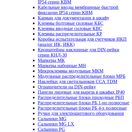
IP54 серии КВМ
Кабельные вводы мембранные быстрой
фиксации IP54 серии КВМ
Карман для документации в шкафу
Клеммы болтовые силовые КБС
Клеммы вводные силовые КВС
Клеммы распределительные КР
Коробка испытательная для счетчиков ИКП
(аналог ИК, ИКК)
Кронштейны наклонные для DIN-рейки
серии КНД-30
Маркеры МК
Маркеры наборные МН
Микроклеммы модульные МКМ
Модульные распределительные блоки МРБ
Наклейки для светильников ССА TDM
Ограничители на DIN-рейку
Панели лицевые для выреза в шкафах IP40
Распределительные блоки проходные РБП
Распределительные блоки РБ 1-но полюсные
Распределительные блоки РБ 4-х полюсные
Ручки для электрощитового оборудования
Сальники MG
Сальники MG LX
Сальники PG