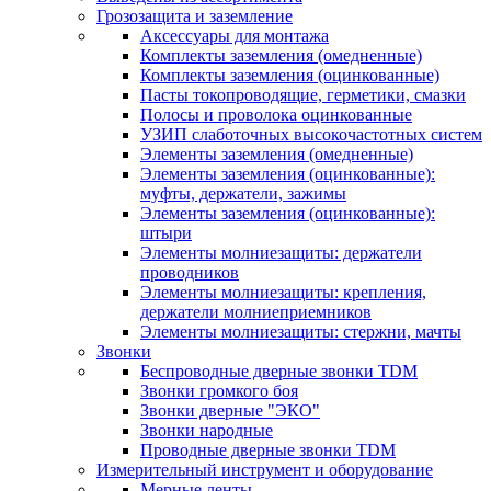
Грозозащита и заземление
Аксессуары для монтажа
Комплекты заземления (омедненные)
Комплекты заземления (оцинкованные)
Пасты токопроводящие, герметики, смазки
Полосы и проволока оцинкованные
УЗИП слаботочных высокочастотных систем
Элементы заземления (омедненные)
Элементы заземления (оцинкованные):
муфты, держатели, зажимы
Элементы заземления (оцинкованные):
штыри
Элементы молниезащиты: держатели
проводников
Элементы молниезащиты: крепления,
держатели молниеприемников
Элементы молниезащиты: стержни, мачты
Звонки
Беспроводные дверные звонки TDM
Звонки громкого боя
Звонки дверные "ЭКО"
Звонки народные
Проводные дверные звонки TDM
Измерительный инструмент и оборудование
Мерные ленты