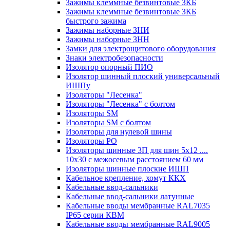
Зажимы клеммные безвинтовые ЗКБ
Зажимы клеммные безвинтовые ЗКБ
быстрого зажима
Зажимы наборные ЗНИ
Зажимы наборные ЗНН
Замки для электрощитового оборудования
Знаки электробезопасности
Изолятор опорный ПИО
Изолятор шинный плоский универсальный
ИШПу
Изоляторы "Лесенка"
Изоляторы "Лесенка" с болтом
Изоляторы SM
Изоляторы SM c болтом
Изоляторы для нулевой шины
Изоляторы РО
Изоляторы шинные 3П для шин 5х12 ....
10х30 с межосевым расстоянием 60 мм
Изоляторы шинные плоские ИШП
Кабельное крепление, хомут ККХ
Кабельные ввод-сальники
Кабельные ввод-сальники латунные
Кабельные вводы мембранные RAL7035
IP65 серии КВМ
Кабельные вводы мембранные RAL9005