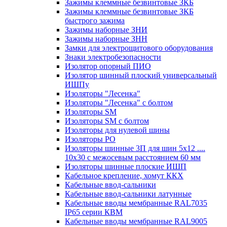
Зажимы клеммные безвинтовые ЗКБ
Зажимы клеммные безвинтовые ЗКБ
быстрого зажима
Зажимы наборные ЗНИ
Зажимы наборные ЗНН
Замки для электрощитового оборудования
Знаки электробезопасности
Изолятор опорный ПИО
Изолятор шинный плоский универсальный
ИШПу
Изоляторы "Лесенка"
Изоляторы "Лесенка" с болтом
Изоляторы SM
Изоляторы SM c болтом
Изоляторы для нулевой шины
Изоляторы РО
Изоляторы шинные 3П для шин 5х12 ....
10х30 с межосевым расстоянием 60 мм
Изоляторы шинные плоские ИШП
Кабельное крепление, хомут ККХ
Кабельные ввод-сальники
Кабельные ввод-сальники латунные
Кабельные вводы мембранные RAL7035
IP65 серии КВМ
Кабельные вводы мембранные RAL9005