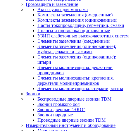
Грозозащита и заземление
Аксессуары для монтажа
Комплекты заземления (омедненные)
Комплекты заземления (оцинкованные)
Пасты токопроводящие, герметики, смазки
Полосы и проволока оцинкованные
УЗИП слаботочных высокочастотных систем
Элементы заземления (омедненные)
Элементы заземления (оцинкованные):
муфты, держатели, зажимы
Элементы заземления (оцинкованные):
штыри
Элементы молниезащиты: держатели
проводников
Элементы молниезащиты: крепления,
держатели молниеприемников
Элементы молниезащиты: стержни, мачты
Звонки
Беспроводные дверные звонки TDM
Звонки громкого боя
Звонки дверные "ЭКО"
Звонки народные
Проводные дверные звонки TDM
Измерительный инструмент и оборудование
Мерные ленты