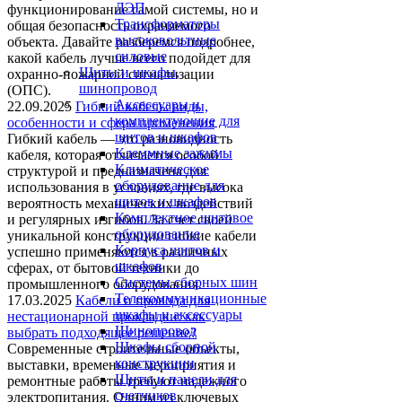
ЛЭП
функционирование самой системы, но и
Трансформаторы
общая безопасность охраняемого
высоковольтные
объекта. Давайте разберемся подробнее,
силовые
какой кабель лучше всего подойдет для
Щиты и шкафы,
охранно-пожарной сигнализации
шинопровод
(ОПС).
Аксессуары и
22.09.2025
Гибкий кабель: виды,
комплектующие для
особенности и сфера применения
щитов и шкафов
Гибкий кабель — это разновидность
Клеммные зажимы
кабеля, которая отличается особой
Климатическое
структурой и предназначена для
оборудование для
использования в условиях, где высока
щитов и шкафов
вероятность механических воздействий
Комплектное щитовое
и регулярных изгибов. За счет своей
оборудование
уникальной конструкции гибкие кабели
Корпуса щитов и
успешно применяются в различных
шкафов
сферах, от бытовой техники до
Системы сборных шин
промышленного оборудования.
Телекоммуникационные
17.03.2025
Кабели и провода для
шкафы и аксессуары
нестационарной прокладки: как
Шинопровод
выбрать подходящее решение?
Шкафы сборной
Современные строительные объекты,
конструкции
выставки, временные мероприятия и
Щиты и панели для
ремонтные работы требуют надежного
счетчиков
электропитания. Одним из ключевых