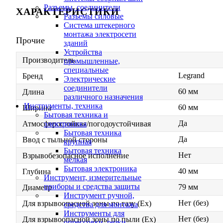
Разъемы, соединители
ХАРАКТЕРИСТИКИ
Разъемы силовые
Система штекерного
монтажа электросети
Прочие
зданий
Устройства
Производитель
промышленные,
специальные
Legrand
Бренд
Электрические
соединители
60 мм
Длина
различного назначения
Инструменты, техника
60 мм
Ширина
Бытовая техника и
Да
электроника
Атмосферостойкая/погодоустойчивая
Бытовая техника
Да
Ввод с тыльной стороны
крупная
Бытовая техника
Нет
Взрывобезопасное исполнение
мелкая
Бытовая электроника
40 мм
Глубина
Инструмент, измерительные
приборы и средства защиты
79 мм
Диаметр
Инструмент ручной,
Нет (без)
Для взрывоопасной зоны по газу (Ex)
средства для монтажа
Инструменты для
Нет (без)
Для взрывоопасной зоны по пыли (Ex)
опрессовки, резки,