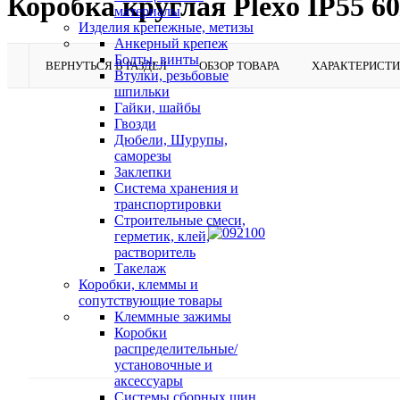
Коробка круглая Plexo IP55 6
материалы
Изделия крепежные, метизы
Анкерный крепеж
Болты, винты
ВЕРНУТЬСЯ В РАЗДЕЛ
ОБЗОР ТОВАРА
ХАРАКТЕРИСТ
Втулки, резьбовые
шпильки
Гайки, шайбы
Гвозди
Дюбели, Шурупы,
саморезы
Заклепки
Система хранения и
транспортировки
Строительные смеси,
герметик, клей,
растворитель
Такелаж
Коробки, клеммы и
сопутствующие товары
Клеммные зажимы
Коробки
распределительные/
установочные и
аксессуары
Системы сборных шин