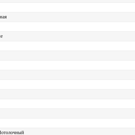
ная
ие
Потолочный