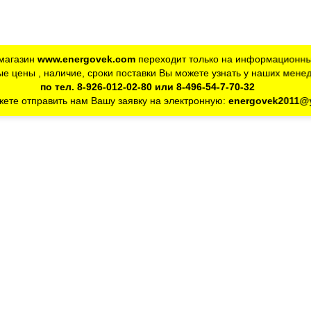
магазин
www.energovek.com
переходит только на информационны
е цены , наличие, сроки поставки Вы можете узнать у наших мене
по тел. 8-926-012-02-80 или 8-496-54-7-70-32
ете отправить нам Вашу заявку на электронную:
energovek2011@