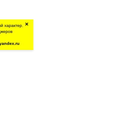
×
й характер.
джеров
yandex.ru