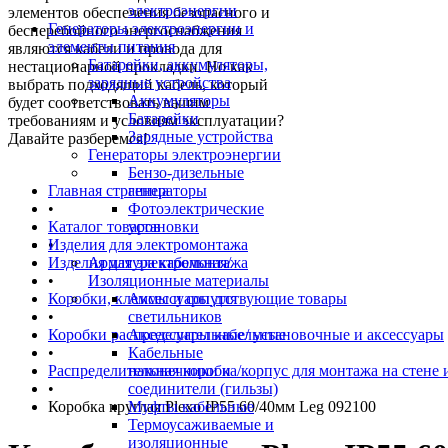
электроэнергии
элементов обеспечения безопасного и
Генераторы электроэнергии и
бесперебойного энергоснабжения
элементы питания
являются кабели и провода для
Батарейки, аккумуляторы,
нестационарной прокладки. Но как
зарядные устройства
выбрать подходящий кабель, который
Аккумуляторы
будет соответствовать вашим
Батарейки
требованиям и условиям эксплуатации?
Зарядные устройства
Давайте разберемся!
Генераторы электроэнергии
Бензо-дизельные
Главная страница
генераторы
•
Фотоэлектрические
Каталог товаров
установки
Изделия для электромонтажа
•
Изделия для электромонтажа
Арматура кабельная/
•
Изоляционные материалы
Коробки, клеммы и сопутствующие товары
Аксессуары для
•
светильников
Коробки распределительные/ установочные и аксессуары
Аксессуары кабельные
•
Кабельные
Распределительная коробка/корпус для монтажа на стене 
наконечники и
•
соединители (гильзы)
Коробка круглая Plexo IP55 60/40мм Leg 092100
Муфты кабельные
Термоусаживаемые и
изоляционные