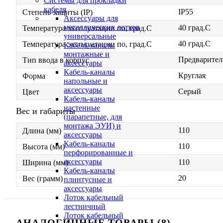
Системы для прокладки
кабеля
IP55
Степень защиты (IP)
Аксессуары для
металлических лотков
40 град.C
Температура эксплуатации по, град.C
универсальные
40 град.C
Температура эксплуатации по, град.C
Кабель-каналы
монтажные и
Предварител
Тип ввода в корпус
аксессуары
Кабель-каналы
Круглая
Форма
напольные и
аксессуары
Серый
Цвет
Кабель-каналы
настенные
Вес и габариты
(парапетные, для
монтажа ЭУИ) и
110
Длина (мм)
аксессуары
Кабель-каналы
110
Высота (мм)
перфорированные и
аксессуары
110
Ширина (мм)
Кабель-каналы
20
Вес (грамм)
плинтусные и
аксессуары
Лоток кабельный
лестничный
Лоток кабельный
АНАЛОГИЧНЫЕ ТОВАРЫ (8)