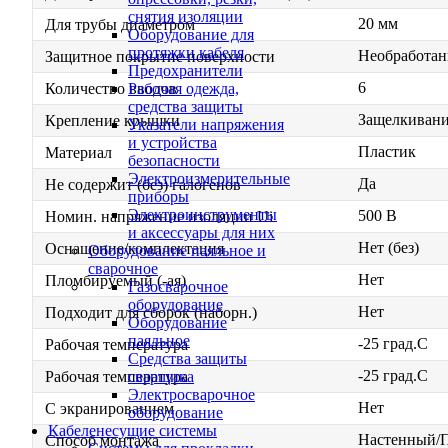
снятия изоляции
20 мм
Для трубы диаметром
Оборудование для
протяжки кабеля
Необработан
Защитное покрытие поверхности
Предохранители
6
Рабочая одежда,
Количество вводов
средства защиты
Защелкиван
Крепление крышки
Указатели напряжения
и устройства
Пластик
Материал
безопасности
Электроизмерительные
Да
Не содержит (без) галогенов
приборы
Электроинструменты
500 В
Номин. напряжение изоляции Ui
и аксессуары для них
Нет (без)
Оснащение/комплектация
Оборудование паяльное и
сварочное
Нет
Пломбируемый (-ая)
Газосварочное
оборудование
Нет
Подходит для сборок (наборн.)
Оборудование
паяльное
-25 град.C
Рабочая температура
Средства защиты
-25 град.C
сварщика
Рабочая температура
Электросварочное
Нет
С экранированием
оборудование
Кабеленесущие системы
Настенный/
Способ монтажа