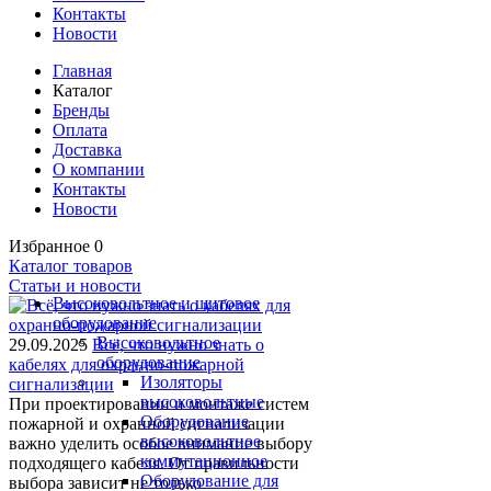
Контакты
Новости
Главная
Каталог
Бренды
Оплата
Доставка
О компании
Контакты
Новости
Избранное
0
Каталог товаров
Статьи и новости
Высоковольтное и щитовое
оборудование
Высоковольтное
29.09.2025
Всё, что нужно знать о
оборудование
кабелях для охранно-пожарной
Изоляторы
сигнализации
высоковольтные
При проектировании и монтаже систем
Оборудование
пожарной и охранной сигнализации
высоковольтное
важно уделить особое внимание выбору
коммутационное
подходящего кабеля. От правильности
Оборудование для
выбора зависит не только