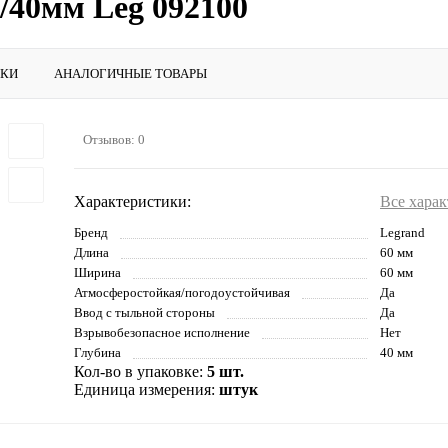
0/40мм Leg 092100
ИКИ
АНАЛОГИЧНЫЕ ТОВАРЫ
Отзывов: 0
Характеристики:
Все хара
Бренд
Legrand
Длина
60 мм
Ширина
60 мм
Атмосферостойкая/погодоустойчивая
Да
Ввод с тыльной стороны
Да
Взрывобезопасное исполнение
Нет
Глубина
40 мм
Кол-во в упаковке:
5 шт.
Единица измерения:
штук