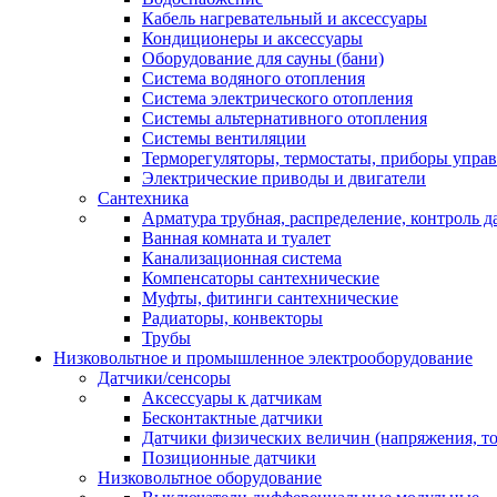
Кабель нагревательный и аксессуары
Кондиционеры и аксессуары
Оборудование для сауны (бани)
Система водяного отопления
Система электрического отопления
Системы альтернативного отопления
Системы вентиляции
Терморегуляторы, термостаты, приборы упра
Электрические приводы и двигатели
Сантехника
Арматура трубная, распределение, контроль д
Ванная комната и туалет
Канализационная система
Компенсаторы сантехнические
Муфты, фитинги сантехнические
Радиаторы, конвекторы
Трубы
Низковольтное и промышленное электрооборудование
Датчики/сенсоры
Аксессуары к датчикам
Бесконтактные датчики
Датчики физических величин (напряжения, ток
Позиционные датчики
Низковольтное оборудование