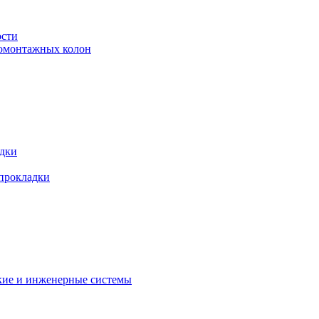
ости
ромонтажных колон
адки
 прокладки
кие и инженерные системы