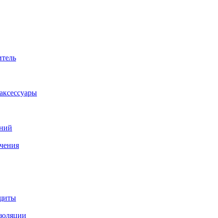
итель
аксессуары
аний
ачения
ащиты
изоляции