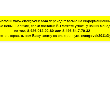
магазин
www.energovek.com
переходит только на информационны
е цены , наличие, сроки поставки Вы можете узнать у наших мене
по тел. 8-926-012-02-80 или 8-496-54-7-70-32
ете отправить нам Вашу заявку на электронную:
energovek2011@