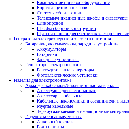
Комплектное щитовое оборудование
Корпуса щитов и шкафов
Системы сборных шин
Телекоммуникационные шкафы и аксессуары
Шинопровод
Шкафы сборной конструкции
Щиты и панели для счетчиков электроэнерги
Генераторы электроэнергии и элементы питания
Батарейки, аккумуляторы, зарядные устройства
Аккумуляторы
Батарейки
Зарядные устройства
Генераторы электроэнергии
Бензо-дизельные генераторы
Фотоэлектрические установки
Изделия для электромонтажа
Арматура кабельная/Изоляционные материалы
Аксессуары для светильников
Аксессуары кабельные
Кабельные наконечники и соединители (гиль
Муфты кабельные
Термоусаживаемые и изоляционные материал
Изделия крепежные, метизы
Анкерный крепеж
Болты, винты