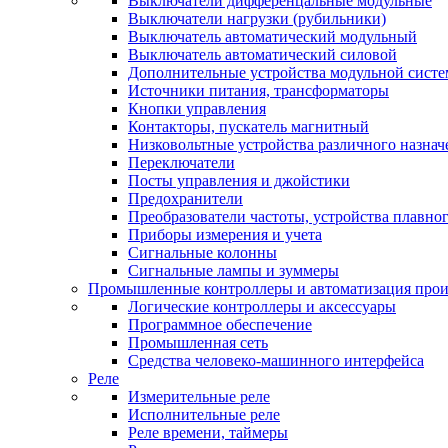
Выключатели дифференцальные модульные
Выключатели нагрузки (рубильники)
Выключатель автоматический модульный
Выключатель автоматический силовой
Дополнительные устройства модульной сист
Источники питания, трансформаторы
Кнопки управления
Контакторы, пускатель магнитный
Низковольтные устройства различного назнач
Переключатели
Посты управления и джойстики
Предохранители
Преобразователи частоты, устройства плавног
Приборы измерения и учета
Сигнальные колонны
Сигнальные лампы и зуммеры
Промышленные контроллеры и автоматизация прои
Логические контроллеры и аксессуары
Программное обеспечение
Промышленная сеть
Средства человеко-машинного интерфейса
Реле
Измерительные реле
Исполнительные реле
Реле времени, таймеры