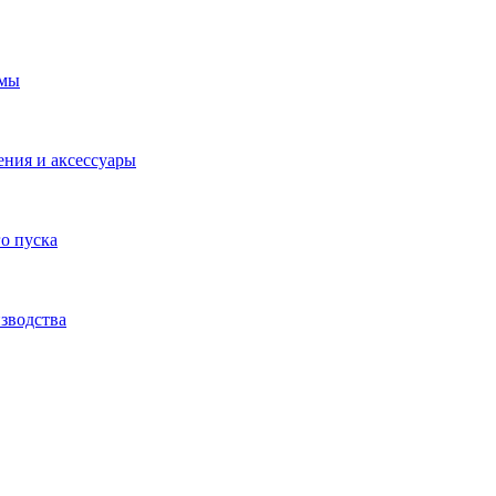
емы
ения и аксессуары
о пуска
зводства