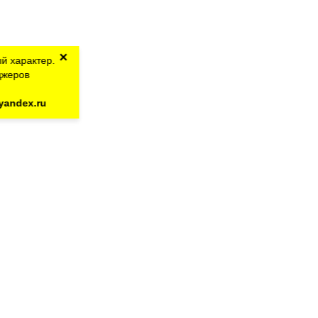
×
й характер.
джеров
yandex.ru