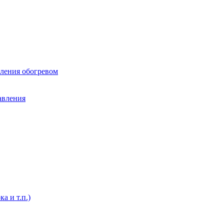
вления обогревом
авления
а и т.п.)