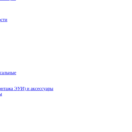
ости
рсальные
онтажа ЭУИ) и аксессуары
ы