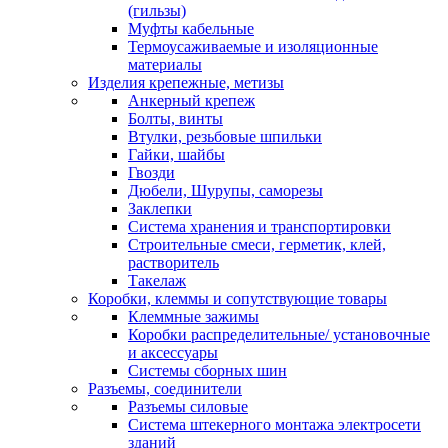
(гильзы)
Муфты кабельные
Термоусаживаемые и изоляционные
материалы
Изделия крепежные, метизы
Анкерный крепеж
Болты, винты
Втулки, резьбовые шпильки
Гайки, шайбы
Гвозди
Дюбели, Шурупы, саморезы
Заклепки
Система хранения и транспортировки
Строительные смеси, герметик, клей,
растворитель
Такелаж
Коробки, клеммы и сопутствующие товары
Клеммные зажимы
Коробки распределительные/ установочные
и аксессуары
Системы сборных шин
Разъемы, соединители
Разъемы силовые
Система штекерного монтажа электросети
зданий