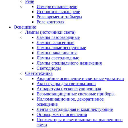
Реле
Измерительные реле
Исполнительные реле
Реле времени, таймеры
Реле контроля
Освещение
Лампы (источники света)
Лампы газоразрядные
Лампы галогенные
Лампы люминесцентные
Лампы накаливания
Лампы светодиодные
Лампы специального назначения
Светодиоды
Светотехника
Аварийное освещение и световые указатели
Аксессуары для светильников
Аппаратура пускорегулирующая
Взрывозащищенные световые приборы
Иллюминационное, декоративное
освещение
Лента светодиодная и комплектующие
Опоры, мачты освещения
Прожекторы и светильники направленного
света