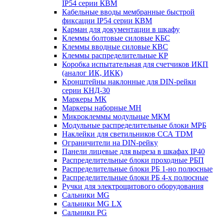
IP54 серии КВМ
Кабельные вводы мембранные быстрой
фиксации IP54 серии КВМ
Карман для документации в шкафу
Клеммы болтовые силовые КБС
Клеммы вводные силовые КВС
Клеммы распределительные КР
Коробка испытательная для счетчиков ИКП
(аналог ИК, ИКК)
Кронштейны наклонные для DIN-рейки
серии КНД-30
Маркеры МК
Маркеры наборные МН
Микроклеммы модульные МКМ
Модульные распределительные блоки МРБ
Наклейки для светильников ССА TDM
Ограничители на DIN-рейку
Панели лицевые для выреза в шкафах IP40
Распределительные блоки проходные РБП
Распределительные блоки РБ 1-но полюсные
Распределительные блоки РБ 4-х полюсные
Ручки для электрощитового оборудования
Сальники MG
Сальники MG LX
Сальники PG