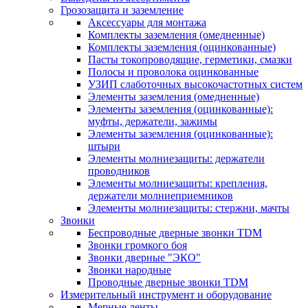
Грозозащита и заземление
Аксессуары для монтажа
Комплекты заземления (омедненные)
Комплекты заземления (оцинкованные)
Пасты токопроводящие, герметики, смазки
Полосы и проволока оцинкованные
УЗИП слаботочных высокочастотных систем
Элементы заземления (омедненные)
Элементы заземления (оцинкованные):
муфты, держатели, зажимы
Элементы заземления (оцинкованные):
штыри
Элементы молниезащиты: держатели
проводников
Элементы молниезащиты: крепления,
держатели молниеприемников
Элементы молниезащиты: стержни, мачты
Звонки
Беспроводные дверные звонки TDM
Звонки громкого боя
Звонки дверные "ЭКО"
Звонки народные
Проводные дверные звонки TDM
Измерительный инструмент и оборудование
Мерные ленты