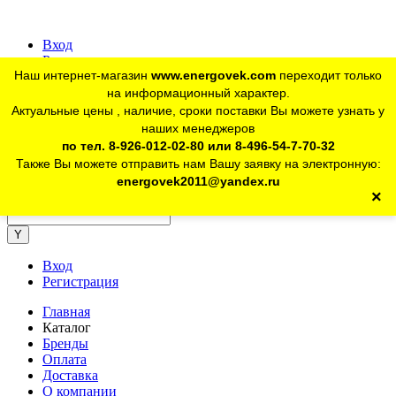
Вход
Регистрация
Наш интернет-магазин
www.energovek.com
переходит только
vk
на информационный характер.
Актуальные цены , наличие, сроки поставки Вы можете узнать у
наших менеджеров
telegram
Для юр. лиц:
+7 (926) 012-02-80
по тел. 8-926-012-02-80 или 8-496-54-7-70-32
Также Вы можете отправить нам Вашу заявку на электронную:
telegram
Розничный магазин:
+7 (925) 902-46-10
energovek2011@yandex.ru
×
energovek2011@yandex.ru
Вход
Регистрация
Главная
Каталог
Бренды
Оплата
Доставка
О компании