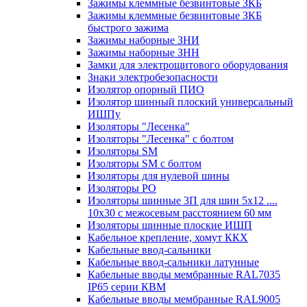
Зажимы клеммные безвинтовые ЗКБ
Зажимы клеммные безвинтовые ЗКБ
быстрого зажима
Зажимы наборные ЗНИ
Зажимы наборные ЗНН
Замки для электрощитового оборудования
Знаки электробезопасности
Изолятор опорный ПИО
Изолятор шинный плоский универсальный
ИШПу
Изоляторы "Лесенка"
Изоляторы "Лесенка" с болтом
Изоляторы SM
Изоляторы SM c болтом
Изоляторы для нулевой шины
Изоляторы РО
Изоляторы шинные 3П для шин 5х12 ....
10х30 с межосевым расстоянием 60 мм
Изоляторы шинные плоские ИШП
Кабельное крепление, хомут ККХ
Кабельные ввод-сальники
Кабельные ввод-сальники латунные
Кабельные вводы мембранные RAL7035
IP65 серии КВМ
Кабельные вводы мембранные RAL9005