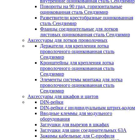
внутренние оцинкованная сталь Сендзимир
Повороты на 90 град. горизонтальные
оцинкованная сталь Сендзимир
Разветвители крестобразные оцинкованная
сталь Сендзимир
Фланцы соединительные для лотков
листовых оцинкованная сталь Сендзимир
Аксессуары для лотков проволочных
Держатели для крепления лотка
проволочного оцинкованная сталь
Сендзимир
Кронштейны для крепления лотка
проволочного оцинкованная сталь
Сендзимир
Элементы системы монтажа для лотка
проволочного оцинкованная сталь
Сендзимир
Аксессуары для шкафов и щитов
DIN-рейки
DIN-рейки с индивидуальным штрих-кодом
Вводные клеммы для модульного
оборудования
Заглушки для вырезов в шкафах
Заглушки для шин соединительных 63А
Зажимы кабельные для С-профиля