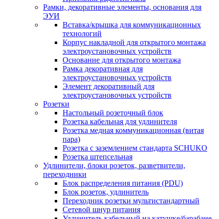
Рамки, декоративные элементы, основания для
ЭУИ
Вставка/крышка для коммуникационных
технологий
Корпус накладной для открытого монтажа
электроустановочных устройств
Основание для открытого монтажа
Рамка декоративная для
электроустановочных устройств
Элемент декоративный для
электроустановочных устройств
Розетки
Настольный розеточный блок
Розетка кабельная для удлинителя
Розетка медная коммуникационная (витая
пара)
Розетка с заземлением стандарта SCHUKO
Розетка штепсельная
Удлинители, блоки розеток, разветвители,
переходники
Блок распределения питания (PDU)
Блок розеток, удлинитель
Переходник розетки мультистандартный
Сетевой шнур питания
Удлинитель кабельный на катушке/барабане