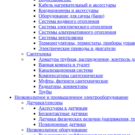
Кабель нагревательный и аксессуары
Кондиционеры и аксессуары
Оборудование для сауны (бани)
Система водяного отопления
Система электрического отопления
Системы альтернативного отопления
Системы вентиляции
Терморегуляторы, термостаты, приборы упра
Электрические приводы и двигатели
Сантехника
Арматура трубная, распределение, контроль д
Ванная комната и туалет
Канализационная система
Компенсаторы сантехнические
Муфты, фитинги сантехнические
Радиаторы, конвекторы
Трубы
Низковольтное и промышленное электрооборудование
Датчики/сенсоры
Аксессуары к датчикам
Бесконтактные датчики
Датчики физических величин (напряжения, ток
Позиционные датчики
Низковольтное оборудование