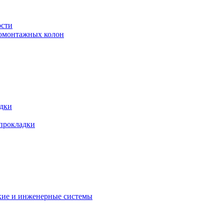
ости
ромонтажных колон
адки
 прокладки
кие и инженерные системы