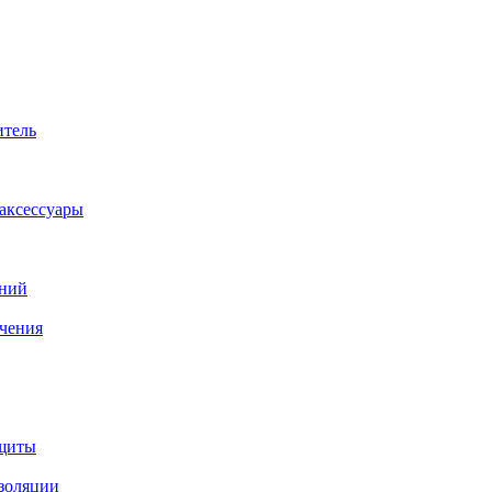
итель
аксессуары
аний
ачения
ащиты
изоляции