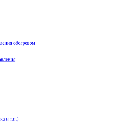
вления обогревом
авления
а и т.п.)