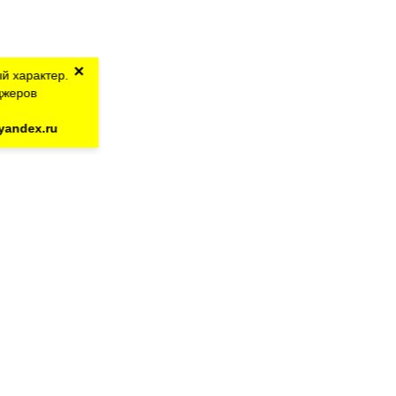
×
й характер.
джеров
yandex.ru