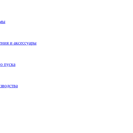
емы
ения и аксессуары
о пуска
зводства