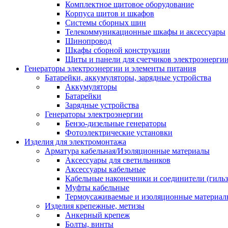
Комплектное щитовое оборудование
Корпуса щитов и шкафов
Системы сборных шин
Телекоммуникационные шкафы и аксессуары
Шинопровод
Шкафы сборной конструкции
Щиты и панели для счетчиков электроэнерги
Генераторы электроэнергии и элементы питания
Батарейки, аккумуляторы, зарядные устройства
Аккумуляторы
Батарейки
Зарядные устройства
Генераторы электроэнергии
Бензо-дизельные генераторы
Фотоэлектрические установки
Изделия для электромонтажа
Арматура кабельная/Изоляционные материалы
Аксессуары для светильников
Аксессуары кабельные
Кабельные наконечники и соединители (гиль
Муфты кабельные
Термоусаживаемые и изоляционные материал
Изделия крепежные, метизы
Анкерный крепеж
Болты, винты