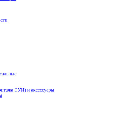
ости
рсальные
онтажа ЭУИ) и аксессуары
ы