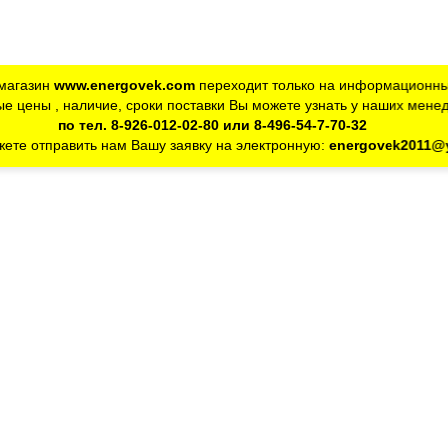
магазин
www.energovek.com
переходит только на информационны
е цены , наличие, сроки поставки Вы можете узнать у наших мене
по тел. 8-926-012-02-80 или 8-496-54-7-70-32
ете отправить нам Вашу заявку на электронную:
energovek2011@