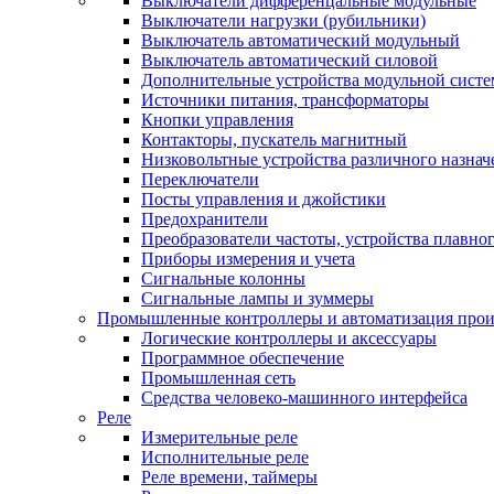
Выключатели дифференцальные модульные
Выключатели нагрузки (рубильники)
Выключатель автоматический модульный
Выключатель автоматический силовой
Дополнительные устройства модульной сист
Источники питания, трансформаторы
Кнопки управления
Контакторы, пускатель магнитный
Низковольтные устройства различного назнач
Переключатели
Посты управления и джойстики
Предохранители
Преобразователи частоты, устройства плавног
Приборы измерения и учета
Сигнальные колонны
Сигнальные лампы и зуммеры
Промышленные контроллеры и автоматизация прои
Логические контроллеры и аксессуары
Программное обеспечение
Промышленная сеть
Средства человеко-машинного интерфейса
Реле
Измерительные реле
Исполнительные реле
Реле времени, таймеры