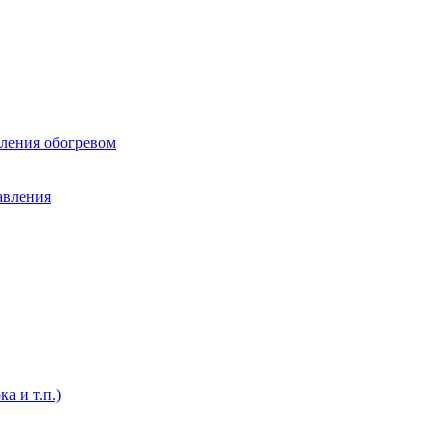
вления обогревом
авления
а и т.п.)