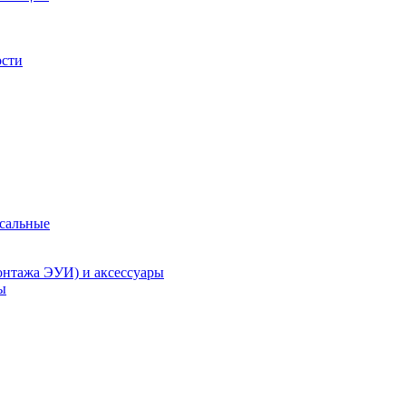
ости
рсальные
онтажа ЭУИ) и аксессуары
ы