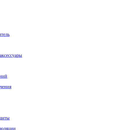
итель
аксессуары
аний
ачения
ащиты
изоляции