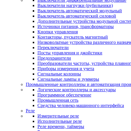
Выключатели дифференцальные модульные
Выключатели нагрузки (рубильники)
Выключатель автоматический модульный
Выключатель автоматический силовой
Дополнительные устройства модульной сист
Источники питания, трансформаторы
Кнопки управления
Контакторы, пускатель магнитный
Низковольтные устройства различного назнач
Переключатели
Посты управления и джойстики
Предохранители
Преобразователи частоты, устройства плавног
Приборы измерения и учета
Сигнальные колонны
Сигнальные лампы и зуммеры
Промышленные контроллеры и автоматизация прои
Логические контроллеры и аксессуары
Программное обеспечение
Промышленная сеть
Средства человеко-машинного интерфейса
Реле
Измерительные реле
Исполнительные реле
Реле времени, таймеры