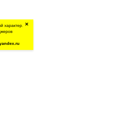
×
й характер.
джеров
yandex.ru