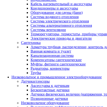
Кабель нагревательный и аксессуары
Кондиционеры и аксессуары
Оборудование для сауны (бани)
Система водяного отопления
Система электрического отопления
Системы альтернативного отопления
Системы вентиляции
Терморегуляторы, термостаты, приборы упра
Электрические приводы и двигатели
Сантехника
Арматура трубная, распределение, контроль д
Ванная комната и туалет
Канализационная система
Компенсаторы сантехнические
Муфты, фитинги сантехнические
Радиаторы, конвекторы
Трубы
Низковольтное и промышленное электрооборудование
Датчики/сенсоры
Аксессуары к датчикам
Бесконтактные датчики
Датчики физических величин (напряжения, ток
Позиционные датчики
Низковольтное оборудование