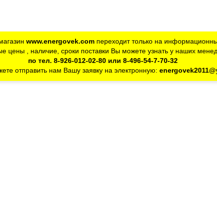
магазин
www.energovek.com
переходит только на информационны
е цены , наличие, сроки поставки Вы можете узнать у наших мене
по тел. 8-926-012-02-80 или 8-496-54-7-70-32
ете отправить нам Вашу заявку на электронную:
energovek2011@