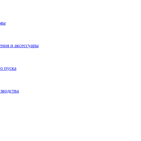
емы
ения и аксессуары
о пуска
зводства