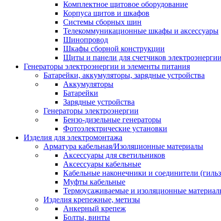
Комплектное щитовое оборудование
Корпуса щитов и шкафов
Системы сборных шин
Телекоммуникационные шкафы и аксессуары
Шинопровод
Шкафы сборной конструкции
Щиты и панели для счетчиков электроэнерги
Генераторы электроэнергии и элементы питания
Батарейки, аккумуляторы, зарядные устройства
Аккумуляторы
Батарейки
Зарядные устройства
Генераторы электроэнергии
Бензо-дизельные генераторы
Фотоэлектрические установки
Изделия для электромонтажа
Арматура кабельная/Изоляционные материалы
Аксессуары для светильников
Аксессуары кабельные
Кабельные наконечники и соединители (гиль
Муфты кабельные
Термоусаживаемые и изоляционные материал
Изделия крепежные, метизы
Анкерный крепеж
Болты, винты