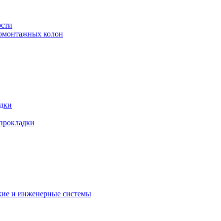
ости
ромонтажных колон
адки
 прокладки
кие и инженерные системы