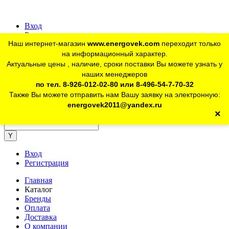
Вход
Регистрация
Наш интернет-магазин
www.energovek.com
переходит только
vk
на информационный характер.
Актуальные цены , наличие, сроки поставки Вы можете узнать у
наших менеджеров
telegram
Для юр. лиц:
+7 (926) 012-02-80
по тел. 8-926-012-02-80 или 8-496-54-7-70-32
Также Вы можете отправить нам Вашу заявку на электронную:
telegram
Розничный магазин:
+7 (925) 902-46-10
energovek2011@yandex.ru
×
energovek2011@yandex.ru
Вход
Регистрация
Главная
Каталог
Бренды
Оплата
Доставка
О компании