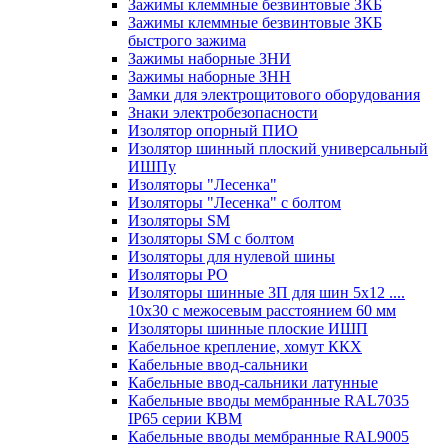
Зажимы клеммные безвинтовые ЗКБ
Зажимы клеммные безвинтовые ЗКБ
быстрого зажима
Зажимы наборные ЗНИ
Зажимы наборные ЗНН
Замки для электрощитового оборудования
Знаки электробезопасности
Изолятор опорный ПИО
Изолятор шинный плоский универсальный
ИШПу
Изоляторы "Лесенка"
Изоляторы "Лесенка" с болтом
Изоляторы SM
Изоляторы SM c болтом
Изоляторы для нулевой шины
Изоляторы РО
Изоляторы шинные 3П для шин 5х12 ....
10х30 с межосевым расстоянием 60 мм
Изоляторы шинные плоские ИШП
Кабельное крепление, хомут ККХ
Кабельные ввод-сальники
Кабельные ввод-сальники латунные
Кабельные вводы мембранные RAL7035
IP65 серии КВМ
Кабельные вводы мембранные RAL9005