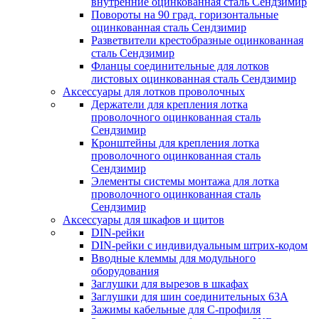
внутренние оцинкованная сталь Сендзимир
Повороты на 90 град. горизонтальные
оцинкованная сталь Сендзимир
Разветвители крестобразные оцинкованная
сталь Сендзимир
Фланцы соединительные для лотков
листовых оцинкованная сталь Сендзимир
Аксессуары для лотков проволочных
Держатели для крепления лотка
проволочного оцинкованная сталь
Сендзимир
Кронштейны для крепления лотка
проволочного оцинкованная сталь
Сендзимир
Элементы системы монтажа для лотка
проволочного оцинкованная сталь
Сендзимир
Аксессуары для шкафов и щитов
DIN-рейки
DIN-рейки с индивидуальным штрих-кодом
Вводные клеммы для модульного
оборудования
Заглушки для вырезов в шкафах
Заглушки для шин соединительных 63А
Зажимы кабельные для С-профиля