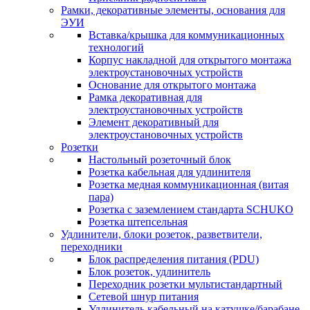
Рамки, декоративные элементы, основания для
ЭУИ
Вставка/крышка для коммуникационных
технологий
Корпус накладной для открытого монтажа
электроустановочных устройств
Основание для открытого монтажа
Рамка декоративная для
электроустановочных устройств
Элемент декоративный для
электроустановочных устройств
Розетки
Настольный розеточный блок
Розетка кабельная для удлинителя
Розетка медная коммуникационная (витая
пара)
Розетка с заземлением стандарта SCHUKO
Розетка штепсельная
Удлинители, блоки розеток, разветвители,
переходники
Блок распределения питания (PDU)
Блок розеток, удлинитель
Переходник розетки мультистандартный
Сетевой шнур питания
Удлинитель кабельный на катушке/барабане