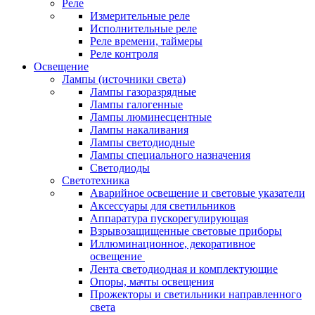
Реле
Измерительные реле
Исполнительные реле
Реле времени, таймеры
Реле контроля
Освещение
Лампы (источники света)
Лампы газоразрядные
Лампы галогенные
Лампы люминесцентные
Лампы накаливания
Лампы светодиодные
Лампы специального назначения
Светодиоды
Светотехника
Аварийное освещение и световые указатели
Аксессуары для светильников
Аппаратура пускорегулирующая
Взрывозащищенные световые приборы
Иллюминационное, декоративное
освещение
Лента светодиодная и комплектующие
Опоры, мачты освещения
Прожекторы и светильники направленного
света