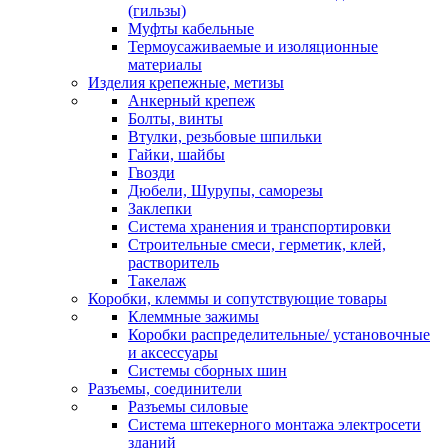
(гильзы)
Муфты кабельные
Термоусаживаемые и изоляционные
материалы
Изделия крепежные, метизы
Анкерный крепеж
Болты, винты
Втулки, резьбовые шпильки
Гайки, шайбы
Гвозди
Дюбели, Шурупы, саморезы
Заклепки
Система хранения и транспортировки
Строительные смеси, герметик, клей,
растворитель
Такелаж
Коробки, клеммы и сопутствующие товары
Клеммные зажимы
Коробки распределительные/ установочные
и аксессуары
Системы сборных шин
Разъемы, соединители
Разъемы силовые
Система штекерного монтажа электросети
зданий